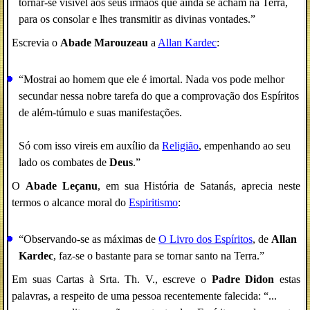
tornar-se visível aos seus irmãos que ainda se acham na Terra,
para os consolar e lhes transmitir as divinas vontades.”
Escrevia o
Abade Marouzeau
a
Allan Kardec
:
“Mostrai ao homem que ele é imortal. Nada vos pode melhor
secundar nessa nobre tarefa do que a comprovação dos Espíritos
de além-túmulo e suas manifestações.
Só com isso vireis em auxílio da
Religião
, empenhando ao seu
lado os combates de
Deus
.”
O
Abade Leçanu
, em sua História de Satanás, aprecia neste
termos o alcance moral do
Espiritismo
:
“Observando-se as máximas de
O Livro dos Espíritos
, de
Allan
Kardec
, faz-se o bastante para se tornar santo na Terra.”
Em suas Cartas à Srta. Th. V., escreve o
Padre Didon
estas
palavras, a respeito de uma pessoa recentemente falecida: “...