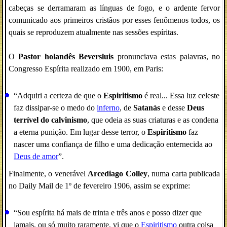
cabeças se derramaram as línguas de fogo, e o ardente fervor
comunicado aos primeiros cristãos por esses fenômenos todos, os
quais se reproduzem atualmente nas sessões espíritas.
O
Pastor holandês Beversluis
pronunciava estas palavras, no
Congresso Espírita realizado em 1900, em Paris:
“Adquiri a certeza de que o
Espiritismo
é real... Essa luz celeste
faz dissipar-se o medo do
inferno
, de
Satanás
e desse
Deus
terrível do calvinismo
, que odeia as suas criaturas e as condena
a eterna punição. Em lugar desse terror, o
Espiritismo
faz
nascer uma confiança de filho e uma dedicação enternecida ao
Deus de amor
”.
Finalmente, o venerável
Arcediago Colley
, numa carta publicada
no Daily Mail de 1º de fevereiro 1906, assim se exprime:
“Sou espírita há mais de trinta e três anos e posso dizer que
jamais, ou só muito raramente, vi que o
Espiritismo
outra coisa