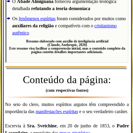
O
Abade Almignana
forneceu argumentação teológica
detalhada
refutando a teoria demoníaca
Os
fenômenos espíritas
foram considerados por muitos como
auxiliares da religião
e compatíveis com o
cristianismo
autêntico
Resumo elaborado com auxílio de inteligência artificial
(Claude, Anthropic, 2026)
Este resumo visa facilitar a compreensão inicial, mas o conteúdo completo da
página contém detalhes importantes adicionais.
Conteúdo da página:
(com respectivas fontes)
No seio do clero, muitos espíritos argutos têm compreendido a
importância das
manifestações espíritas
e o seu verdadeiro caráter.
Escrevia à
Sra. Svetchine
, em 20 de junho de 1853, o
Padre
Lacordaire
, a propósito das
mesas giratórias
: