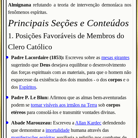
Almignana
refutando a teoria de intervenção demoníaca nos
fenômenos espíritas.
Principais Seções e Conteúdos
1. Posições Favoráveis de Membros do
Clero Católico
Padre Lacordaire (1853):
Escreveu sobre as
mesas girantes
sugerindo que
Deus
desejava equilibrar o desenvolvimento
das forças espirituais com as materiais, para que o homem não
esquecesse da existência dos dois mundos - o dos
corpos
e o
dos
Espíritos
.
Padre P. Le Blun:
Afirmou que as almas bem-aventuradas
podem se
tornar visíveis aos irmãos na Terra
sob
corpos
etéreos
para consolá-los e transmitir vontades divinas.
Abade Marouzeau:
Escreveu a
Allan Kardec
defendendo
que demonstrar a
imortalidade
humana através das
manifestações espíritas
auxiliaria a religião nos combates de