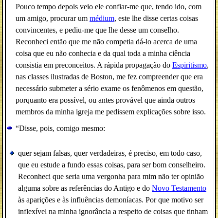
Pouco tempo depois veio ele confiar-me que, tendo ido, com
um amigo, procurar um
médium
, este lhe disse certas coisas
convincentes, e pediu-me que lhe desse um conselho.
Reconheci então que me não competia dá-lo acerca de uma
coisa que eu não conhecia e da qual toda a minha ciência
consistia em preconceitos. A rápida propagação do
Espiritismo
,
nas classes ilustradas de Boston, me fez compreender que era
necessário submeter a sério exame os fenômenos em questão,
porquanto era possível, ou antes provável que ainda outros
membros da minha igreja me pedissem explicações sobre isso.
“Disse, pois, comigo mesmo:
quer sejam falsas, quer verdadeiras, é preciso, em todo caso,
que eu estude a fundo essas coisas, para ser bom conselheiro.
Reconheci que seria uma vergonha para mim não ter opinião
alguma sobre as referências do Antigo e do
Novo Testamento
às aparições e às influências demoníacas. Por que motivo ser
inflexível na minha ignorância a respeito de coisas que tinham