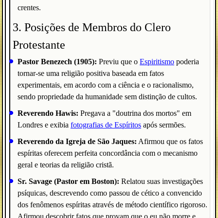
crentes.
3. Posições de Membros do Clero
Protestante
Pastor Benezech (1905):
Previu que o
Espiritismo
poderia
tornar-se uma religião positiva baseada em fatos
experimentais, em acordo com a ciência e o racionalismo,
sendo propriedade da humanidade sem distinção de cultos.
Reverendo Hawis:
Pregava a "doutrina dos mortos" em
Londres e exibia
fotografias de Espíritos
após sermões.
Reverendo da Igreja de São Jaques:
Afirmou que os fatos
espíritas oferecem perfeita concordância com o mecanismo
geral e teorias da religião cristã.
Sr. Savage (Pastor em Boston):
Relatou suas investigações
psíquicas, descrevendo como passou de cético a convencido
dos fenômenos espíritas através de método científico rigoroso.
Afirmou descobrir fatos que provam que o eu não morre e