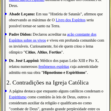
Deus.
Abade Leçanu:
Em sua "História de Satanás", afirmou que
observando as máximas de O
Livro dos Espíritos
seria
possível tornar-se santo na Terra.
Padre Didon:
Declarou acreditar na
ação constante dos
Espíritos sobre os vivos
e viveu em profunda comunhão com
os invisíveis. Curiosamente, foi ele quem criou o lema
olímpico "
Citius
,
Altius
,
Fortius
".
Dr. José Lappôni:
Médico dos papas Leão XIII e Pio X,
relatou numerosos
fenômenos espíritas
cuja autenticidade
admitiu em sua obra "
Hipnotismo e Espiritismo
".
2. Contradições na Igreja Católica
A página destaca que enquanto alguns católicos condenam o
Espiritismo
como contrário às leis de Deus, outros o
consideram auxiliar da religião e qualificam-no como
"combate de Deus", gerando grande perplexidade entre os