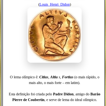
(
Louis_Henri_Didon
)
O lema olímpico é:
Citius
,
Altiu
s,
Fortius
(o mais rápido, o
mais alto, o mais forte – em latim).
Esta definição foi criada pelo
Padre Didon
, amigo do
Barão
Pierre de Coubertin
, e serve de lema do ideal olímpico.