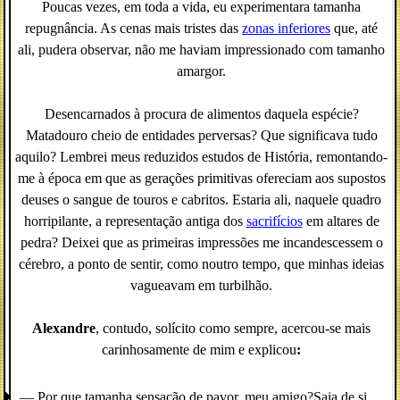
Poucas vezes, em toda a vida, eu experimentara tamanha
repugnância. As cenas mais tristes das
zonas inferiores
que, até
ali, pudera observar, não me haviam impressionado com tamanho
amargor.
Desencarnados à procura de alimentos daquela espécie?
Matadouro cheio de entidades perversas? Que significava tudo
aquilo? Lembrei meus reduzidos estudos de História, remontando-
me à época em que as gerações primitivas ofereciam aos supostos
deuses o sangue de touros e cabritos. Estaria ali, naquele quadro
horripilante, a representação antiga dos
sacrifícios
em altares de
pedra? Deixei que as primeiras impressões me incandescessem o
cérebro, a ponto de sentir, como noutro tempo, que minhas ideias
vagueavam em turbilhão.
Alexandre
, contudo, solícito como sempre, acercou-se mais
carinhosamente de mim e explicou
:
— Por que tamanha sensação de pavor, meu amigo?Saia de si