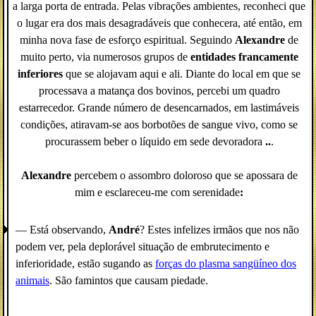
a larga porta de entrada. Pelas vibrações ambientes, reconheci que
o lugar era dos mais desagradáveis que conhecera, até então, em
minha nova fase de esforço espiritual. Seguindo
Alexandre
de
muito perto, via numerosos grupos de
entidades francamente
inferiores
que se alojavam aqui e ali. Diante do local em que se
processava a matança dos bovinos, percebi um quadro
estarrecedor. Grande número de desencarnados, em lastimáveis
condições, atiravam-se aos borbotões de sangue vivo, como se
procurassem beber o líquido em sede devoradora
..
.
Alexandre
percebem o assombro doloroso que se apossara de
mim e esclareceu-me com serenidade
:
— Está observando,
André
? Estes infelizes irmãos que nos não
podem ver, pela deplorável situação de embrutecimento e
inferioridade, estão sugando as
forças do plasma sangüíneo dos
animais
. São famintos que causam piedade.