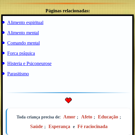
Páginas relacionadas:
Alimento espiritual
Alimento mental
Comando mental
Força psíquica
Histeria e Psiconeurose
Parasitismo
:
Amor
Afeto
Educação
Toda criança precisa de
;
;
;
Saúde
Esperança
Fé raciocinada
;
e