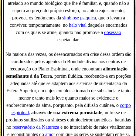
atrelado ao mundo biológico que lhe é familiar, e, quando não a
supera ao preço do próprio esforço, no auto-reajustamento,
provoca os fenômenos da
simbiose psíquica
, que o levam a
conviver, temporariamente, no
halo vital
daqueles encarnados
com os quais se afine, quando não promove a
obsessão
espetacular.
Na maioria das vezes, os desencarnados em crise dessa ordem são
conduzidos pelos agentes da Bondade divina aos centros de
reeducação do Plano Espiritual, onde encontram
alimentação
semelhante à da Terra
, porém fluídica, recebendo-a em porções
adequadas até que se adaptem aos sistemas de sustentação da
Esfera Superior, em cujos círculos a tomada de substância é tanto
menor e tanto mais leve quanto maior se evidencie o
enobrecimento da alma, porquanto, pela difusão cutânea,
o
corpo
espiritual
,
através de sua extrema porosidade
, nutre-se de
produtos sutilizados ou sínteses quimioeletromagnéticas, hauridas
no
reservatório da Natureza
e no intercâmbio de raios vitalizantes
e reconstituintes do
amor
com que os seres se sustentam entre si.