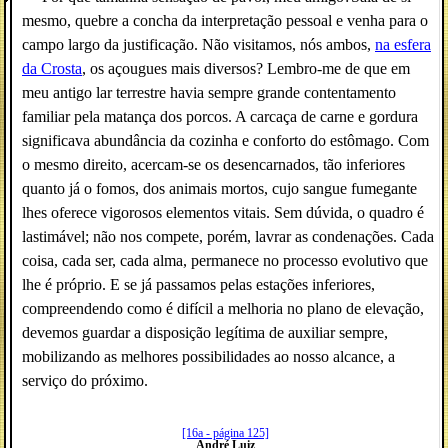
mesmo, quebre a concha da interpretação pessoal e venha para o
campo largo da justificação. Não visitamos, nós ambos,
na esfera
da Crosta
, os açougues mais diversos? Lembro-me de que em
meu antigo lar terrestre havia sempre grande contentamento
familiar pela matança dos porcos. A carcaça de carne e gordura
significava abundância da cozinha e conforto do estômago. Com
o mesmo direito, acercam-se os desencarnados, tão inferiores
quanto já o fomos, dos animais mortos, cujo sangue fumegante
lhes oferece vigorosos elementos vitais. Sem dúvida, o quadro é
lastimável; não nos compete, porém, lavrar as condenações. Cada
coisa, cada ser, cada alma, permanece no processo evolutivo que
lhe é próprio. E se já passamos pelas estações inferiores,
compreendendo como é difícil a melhoria no plano de elevação,
devemos guardar a disposição legítima de auxiliar sempre,
mobilizando as melhores possibilidades ao nosso alcance, a
serviço do próximo.
[16a - página 125]
André Luiz