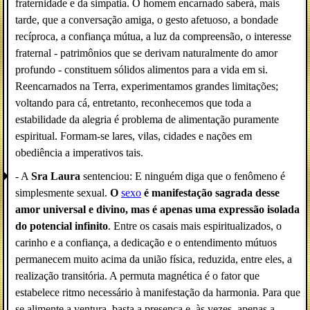
fraternidade e da simpatia. O homem encarnado saberá, mais
tarde, que a conversação amiga, o gesto afetuoso, a bondade
recíproca, a confiança mútua, a luz da compreensão, o interesse
fraternal - patrimônios que se derivam naturalmente do amor
profundo - constituem sólidos alimentos para a vida em si.
Reencarnados na Terra, experimentamos grandes limitações;
voltando para cá, entretanto, reconhecemos que toda a
estabilidade da alegria é problema de alimentação puramente
espiritual. Formam-se lares, vilas, cidades e nações em
obediência a imperativos tais.
- A
Sra Laura
sentenciou: E ninguém diga que o fenômeno é
simplesmente sexual.
O
sexo
é manifestação sagrada desse
amor universal e divino, mas é apenas uma expressão isolada
do potencial infinito
. Entre os casais mais espiritualizados, o
carinho e a confiança, a dedicação e o entendimento mútuos
permanecem muito acima da união física, reduzida, entre eles, a
realização transitória. A permuta magnética é o fator que
estabelece ritmo necessário à manifestação da harmonia. Para que
se alimente a ventura, basta a presença e, às vezes, apenas a