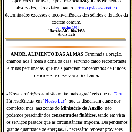
operações nutritivas, e pela
essencialização
dos elementos
absorvidos, não existem para o
veículo psicossomático
determinados excessos e inconveniências dos sólidos e líquidos da
excreta comum.
[56 - página 161]
Uberaba-MG, 16/4/1958
André Luiz
AMOR, ALIMENTO DAS ALMAS
Terminada a oração,
chamou-nos à mesa a dona da casa, servindo caldo reconfortante
e frutas perfumadas, que mais pareciam concentrados de fluidos
deliciosos, e observou a Sra Laura:
- Nossas refeições aqui são muito mais agradáveis que na
Terra
.
Há residências, em "
Nosso Lar
", que as dispensam quase por
completo; mas, nas zonas do
Ministério do Auxílio
, não
podemos prescindir dos
concentrados fluídicos
, tendo em vista
os serviços pesados que as circunstâncias impõem. Despendemos
grande quantidade de energias. É necessário renovar provisões