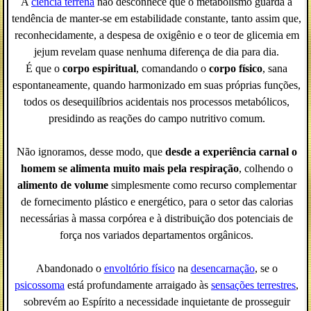
A
ciência terrena
não desconhece que o metabolismo guarda a
tendência de manter-se em estabilidade constante, tanto assim que,
reconhecidamente, a despesa de oxigênio e o teor de glicemia em
jejum revelam quase nenhuma diferença de dia para dia.
É que o
corpo espiritual
, comandando o
corpo físico
, sana
espontaneamente, quando harmonizado em suas próprias funções,
todos os desequilíbrios acidentais nos processos metabólicos,
presidindo as reações do campo nutritivo comum.
Não ignoramos, desse modo, que
desde a experiência carnal o
homem se alimenta muito mais pela respiração
, colhendo o
alimento de volume
simplesmente como recurso complementar
de fornecimento plástico e energético, para o setor das calorias
necessárias à massa corpórea e à distribuição dos potenciais de
força nos variados departamentos orgânicos.
Abandonado o
envoltório físico
na
desencarnação
, se o
psicossoma
está profundamente arraigado às
sensações terrestres
,
sobrevém ao Espírito a necessidade inquietante de prosseguir