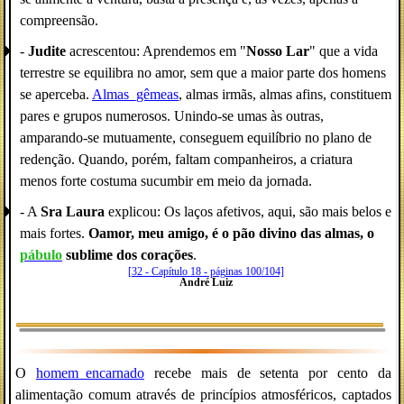
compreensão.
-
Judite
acrescentou: Aprendemos em "
Nosso Lar
" que a vida
terrestre se equilibra no amor, sem que a maior parte dos homens
se aperceba.
Almas_gêmeas
, almas irmãs, almas afins, constituem
pares e grupos numerosos. Unindo-se umas às outras,
amparando-se mutuamente, conseguem equilíbrio no plano de
redenção. Quando, porém, faltam companheiros, a criatura
menos forte costuma sucumbir em meio da jornada.
- A
Sra Laura
explicou: Os laços afetivos, aqui, são mais belos e
mais fortes.
Oamor, meu amigo, é o pão divino das almas, o
pábulo
sublime dos corações
.
[32 - Capítulo 18 - páginas 100/104]
André Luiz
O
homem_encarnado
recebe mais de setenta por cento da
alimentação comum através de princípios atmosféricos, captados