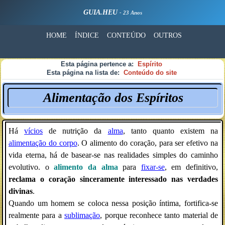
GUIA.HEU
- 23 Anos
HOME
ÍNDICE
CONTEÚDO
OUTROS
Esta página pertence a:
Espírito
Esta página na lista de:
Conteúdo do site
Alimentação dos Espíritos
Há
vícios
de nutrição da
alma
, tanto quanto existem na
alimentação do corpo
. O alimento do coração, para ser efetivo na
vida eterna, há de basear-se nas realidades simples do caminho
evolutivo. o
alimento da alma
para
fixar-se
, em definitivo,
reclama o coração sinceramente interessado nas verdades
divinas
.
Quando um homem se coloca nessa posição íntima, fortifica-se
realmente para a
sublimação
, porque reconhece tanto material de