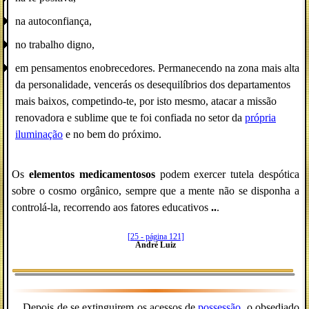
na autoconfiança,
no trabalho digno,
em pensamentos enobrecedores. Permanecendo na zona mais alta
da personalidade, vencerás os desequilíbrios dos departamentos
mais baixos, competindo-te, por isto mesmo, atacar a missão
renovadora e sublime que te foi confiada no setor da
própria
iluminação
e no bem do próximo.
Os
elementos medicamentosos
podem exercer tutela despótica
sobre o cosmo orgânico, sempre que a mente não se disponha a
controlá-la, recorrendo aos fatores educativos
..
.
[25 - página 121]
André Luiz
..
. Depois de se extinguirem os acessos de
possessão
, o obsediado