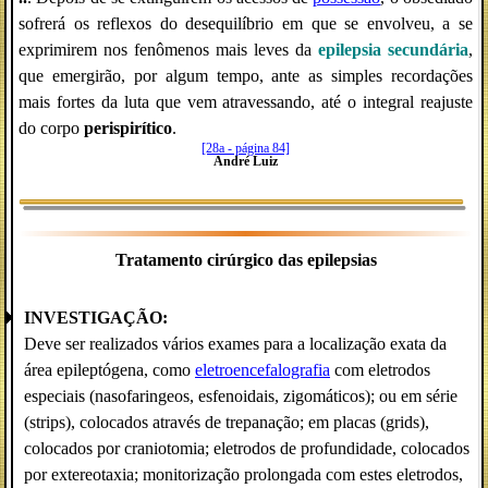
sofrerá os reflexos do desequilíbrio em que se envolveu, a se
exprimirem nos fenômenos mais leves da
epilepsia secundária
,
que emergirão, por algum tempo, ante as simples recordações
mais fortes da luta que vem atravessando, até o integral reajuste
do corpo
perispirítico
.
[28a - página 84]
André Luiz
Tratamento cirúrgico das epilepsias
INVESTIGAÇÃO:
Deve ser realizados vários exames para a localização exata da
área epileptógena, como
eletroencefalografia
com eletrodos
especiais (nasofaringeos, esfenoidais, zigomáticos); ou em série
(strips), colocados através de trepanação; em placas (grids),
colocados por craniotomia; eletrodos de profundidade, colocados
por extereotaxia; monitorização prolongada com estes eletrodos,