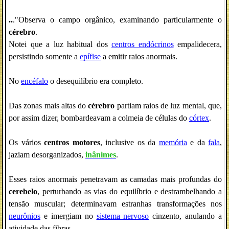
..
."Observa o campo orgânico, examinando particularmente o
cérebro
.
Notei que a luz habitual dos
centros endócrinos
empalidecera,
persistindo somente a
epífise
a emitir raios anormais.
No
encéfalo
o desequilíbrio era completo.
Das zonas mais altas do
cérebro
partiam raios de luz mental, que,
por assim dizer, bombardeavam a colmeia de células do
córtex
.
Os vários
centros motores
, inclusive os da
memória
e da
fala
,
jaziam desorganizados,
inânimes
.
Esses raios anormais penetravam as camadas mais profundas do
cerebelo
, perturbando as vias do equilíbrio e destrambelhando a
tensão muscular; determinavam estranhas transformações nos
neurônios
e imergiam no
sistema nervoso
cinzento, anulando a
atividade das fibras.