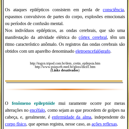
Os ataques epilépticos consistem em perda de
consciência
,
espasmos convulsivos de partes do corpo, explosões emocionais
ou períodos de confusão mental.
Nos indivíduos epilépticos, as ondas cerebrais, que são uma
manifestação da atividade elétrica do
córtex cerebral
, têm um
ritmo característico anômalo. Os registros das ondas cerebrais são
obtidos com um aparelho denominado
eletroencefalógrafo
.
http://togyn.tripod.com.br/dem_cretin_epilepsia.htm
http://www.psiqweb.med.br/gloss/dicd1.htm
(
Links desativados
)
O
fenômeno epileptóide
mui raramente ocorre por meras
alterações no
encéfalo
, como sejam as que procedem de golpes na
cabeça, e, geralmente, é
enfermidade da_alma
, independente do
corpo físico
, que apenas registra, nesse caso, as
ações reflexas
.