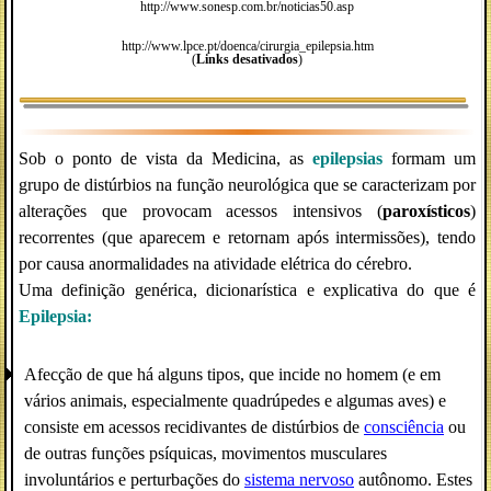
http://www.sonesp.com.br/noticias50.asp
http://www.lpce.pt/doenca/cirurgia_epilepsia.htm
(
Links desativados
)
Sob o ponto de vista da Medicina, as
epilepsias
formam um
grupo de distúrbios na função neurológica que se caracterizam por
alterações que provocam acessos intensivos (
paroxísticos
)
recorrentes (que aparecem e retornam após intermissões), tendo
por causa anormalidades na atividade elétrica do cérebro.
Uma definição genérica, dicionarística e explicativa do que é
Epilepsia:
Afecção de que há alguns tipos, que incide no homem (e em
vários animais, especialmente quadrúpedes e algumas aves) e
consiste em acessos recidivantes de distúrbios de
consciência
ou
de outras funções psíquicas, movimentos musculares
involuntários e perturbações do
sistema nervoso
autônomo. Estes