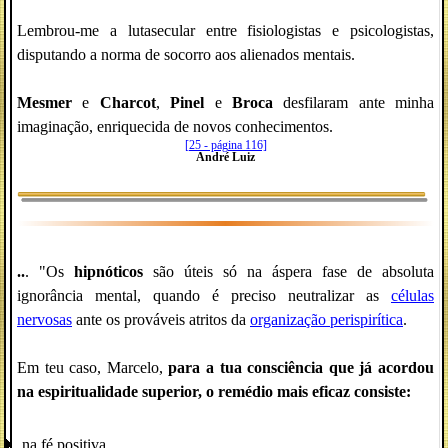
Lembrou-me a lutasecular entre fisiologistas e psicologistas,
disputando a norma de socorro aos alienados mentais.
Mesmer
e
Charcot
,
Pinel
e
Broca
desfilaram ante minha
imaginação, enriquecida de novos conhecimentos.
[25 - página 116]
André Luiz
..
. "Os
hipnóticos
são úteis só na áspera fase de absoluta
ignorância mental, quando é preciso neutralizar as
células
nervosas
ante os prováveis atritos da
organização perispirítica
.
Em teu caso, Marcelo,
para a tua consciência que já acordou
na espiritualidade superior, o remédio mais eficaz consiste:
na fé positiva,