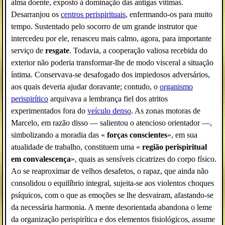
alma doente, exposto à dominação das antigas vítimas.
Desarranjou os
centros perispirituais
, enfermando-os para muito
tempo. Sustentado pelo socorro de um grande instrutor que
intercedeu por ele, renasceu mais calmo, agora, para importante
serviço de
resgate
. Todavia, a cooperação valiosa recebida do
exterior não poderia transformar-lhe de modo visceral a situação
íntima. Conservava-se desafogado dos impiedosos adversários,
aos quais deveria ajudar doravante; contudo, o
organismo
perispirítico
arquivava a lembrança fiel dos atritos
experimentados fora do
veículo denso
. As zonas motoras de
Marcelo, em razão disso — salientou o atencioso orientador —,
simbolizando a moradia das «
forças conscientes
», em sua
atualidade de trabalho, constituem uma «
região perispiritual
em convalescença
», quais as sensíveis cicatrizes do corpo físico.
Ao se reaproximar de velhos desafetos, o rapaz, que ainda não
consolidou o equilíbrio integral, sujeita-se aos violentos choques
psíquicos, com o que as emoções se lhe desvairam, afastando-se
da necessária harmonia. A mente desorientada abandona o leme
da organização perispirítica e dos elementos fisiológicos, assume