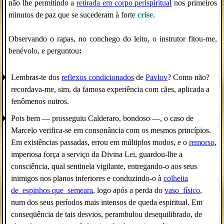
não lhe permitindo a
retirada em corpo perispiritual
nos primeiros
minutos de paz que se sucederam à forte
crise
.
Observando o rapas, no conchego do leito, o instrutor fitou-me,
benévolo, e perguntou
:
Lembras-te dos
reflexos condicionados
de
Pavlov
? Como não?
recordava-me, sim, da famosa experiência com cães, aplicada a
fenômenos outros.
Pois bem — prosseguiu Calderaro, bondoso —, o caso de
Marcelo verifica-se em consonância com os mesmos princípios.
Em existências passadas, errou em múltiplos modos, e o
remorso
,
imperiosa força a serviço da Divina Lei, guardou-lhe a
consciência, qual sentinela vigilante, entregando-o aos seus
inimigos nos planos inferiores e conduzindo-o à
colheita
de_espinhos que_semeara
, logo após a perda do
vaso_físico
,
num dos seus períodos mais intensos de queda espiritual. Em
conseqüência de tais desvios, perambulou desequilibrado, de