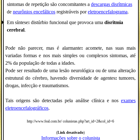
sintomas de repetição são concomitantes a
descargas disrítmicas
de
neurônios encefálicos
registráveis por
eletroencefalograma
.
Em síntese
:
distúrbio funcional que provoca uma
disritmia
cerebral
.
Pode não parecer, mas é alarmante
:
acomete, nas suas mais
variadas formas e nos mais simples ou complexos sintomas, até
2% da população de todas a idades.
Pode ser resultado de uma lesão neurológica ou de uma alteração
estrutural do cérebro, havendo diversidade de agentes
:
tumores,
drogas, infecção e traumatismos.
Tais origens são detectadas pela análise clínica e nos
exames
eletroencefalográficos
.
http://www.feal.com.br/ colunistas.php?art_id=2&col_id=6
(
Link desativado
)
Informações sobre o colunista