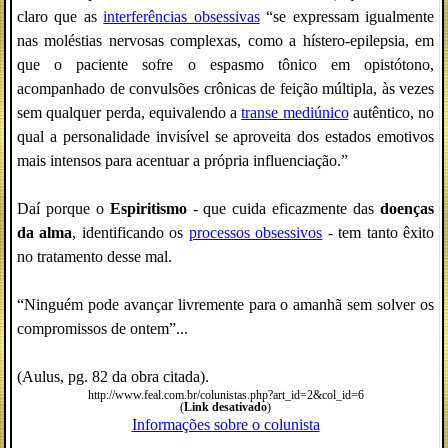
claro que as
interferências obsessivas
“se expressam igualmente
nas moléstias nervosas complexas, como a hístero-epilepsia, em
que o paciente sofre o espasmo tônico em opistótono,
acompanhado de convulsões crônicas de feição múltipla, às vezes
sem qualquer perda, equivalendo a
transe mediúnico
autêntico, no
qual a personalidade invisível se aproveita dos estados emotivos
mais intensos para acentuar a própria influenciação.”
Daí porque o
Espiritismo
- que cuida eficazmente das
doenças
da alma
, identificando os
processos obsessivos
- tem tanto êxito
no tratamento desse mal.
“Ninguém pode avançar livremente para o amanhã sem solver os
compromissos de ontem”...
(Aulus, pg. 82 da obra citada).
http://www.feal.com.br/colunistas.php?art_id=2&col_id=6
(
Link desativado
)
Informações sobre o colunista