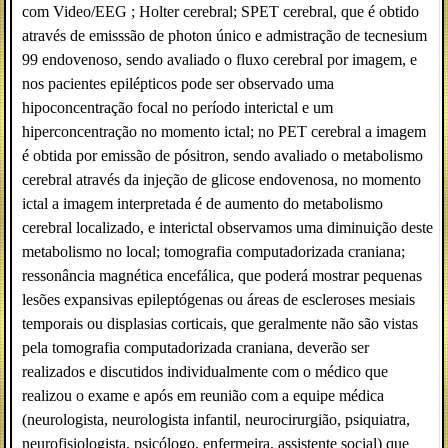
com Video/EEG ; Holter cerebral; SPET cerebral, que é obtido
através de emisssão de photon único e admistração de tecnesium
99 endovenoso, sendo avaliado o fluxo cerebral por imagem, e
nos pacientes epilépticos pode ser observado uma
hipoconcentração focal no período interictal e um
hiperconcentração no momento ictal; no PET cerebral a imagem
é obtida por emissão de pósitron, sendo avaliado o metabolismo
cerebral através da injeção de glicose endovenosa, no momento
ictal a imagem interpretada é de aumento do metabolismo
cerebral localizado, e interictal observamos uma diminuição deste
metabolismo no local; tomografia computadorizada craniana;
ressonância magnética encefálica, que poderá mostrar pequenas
lesões expansivas epileptógenas ou áreas de escleroses mesiais
temporais ou displasias corticais, que geralmente não são vistas
pela tomografia computadorizada craniana, deverão ser
realizados e discutidos individualmente com o médico que
realizou o exame e após em reunião com a equipe médica
(neurologista, neurologista infantil, neurocirurgião, psiquiatra,
neurofisiologista, psicólogo, enfermeira, assistente social) que