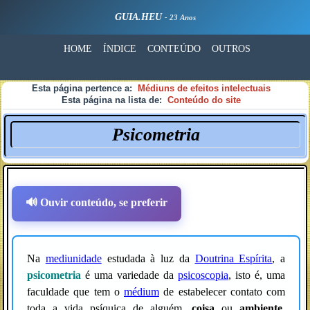
GUIA.HEU
- 23 Anos
HOME
ÍNDICE
CONTEÚDO
OUTROS
Esta página pertence a:
Médiuns de efeitos intelectuais
Esta página na lista de:
Conteúdo do site
Psicometria
🔊 Ouvir conteúdo, se preferir
Na
mediunidade
estudada à luz da
Doutrina Espírita
, a
psicometria
é uma variedade da
psicoscopia
, isto é, uma
faculdade que tem o
médium
de estabelecer contato com
toda a vida psíquica de alguém,
coisa
ou
ambiente
,