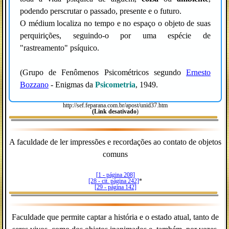
podendo perscrutar o passado, presente e o futuro.
O médium localiza no tempo e no espaço o objeto de suas
perquirições, seguindo-o por uma espécie de
"rastreamento" psíquico.
(Grupo de Fenômenos Psicométricos segundo
Ernesto
Bozzano
- Enigmas da
Psicometria
, 1949.
http://sef.feparana.com.br/apost/unid37.htm
(Link desativado
)
A faculdade de ler impressões e recordações ao contato de objetos
comuns
[1 - página 208]
[28 - cit. página 242]
*
[29 - página 142]
Faculdade que permite captar a história e o estado atual, tanto de