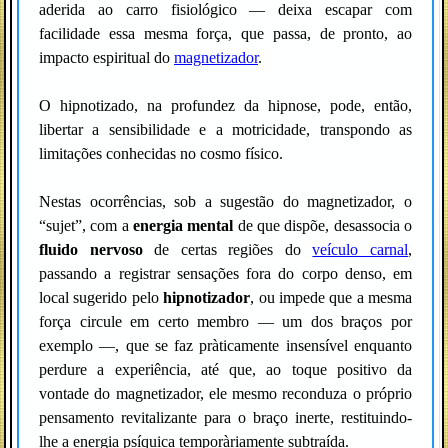
aderida ao carro fisiológico — deixa escapar com
facilidade essa mesma força, que passa, de pronto, ao
impacto espiritual do
magnetizador
.
O hipnotizado, na profundez da hipnose, pode, então,
libertar a sensibilidade e a motricidade, transpondo as
limitações conhecidas no cosmo físico.
Nestas ocorrências, sob a sugestão do magnetizador, o
“sujet”, com a
energia mental
de que dispõe, desassocia o
fluido nervoso
de certas regiões do
veículo carnal
,
passando a registrar sensações fora do corpo denso, em
local sugerido pelo
hipnotizador
, ou impede que a mesma
força circule em certo membro — um dos braços por
exemplo —, que se faz pràticamente insensível enquanto
perdure a experiência, até que, ao toque positivo da
vontade do magnetizador, ele mesmo reconduza o próprio
pensamento revitalizante para o braço inerte, restituindo-
lhe a energia psíquica temporàriamente subtraída.