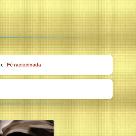
e
Fé raciocinada