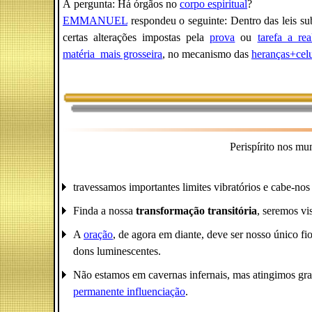
À pergunta: Há órgãos no
corpo espiritual
?
EMMANUEL
respondeu o seguinte: Dentro das leis su
certas alterações impostas pela
prova
ou
tarefa_a_rea
matéria_mais grosseira
, no mecanismo das
heranças+celu
Perispírito nos mu
travessamos importantes limites vibratórios e cabe-nos
Finda a nossa
transformação transitória
, seremos vi
A
oração
, de agora em diante, deve ser nosso único f
dons luminescentes.
Não estamos em cavernas infernais, mas atingimos gran
permanente influenciação
.