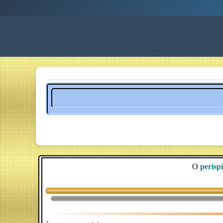
O
perispí