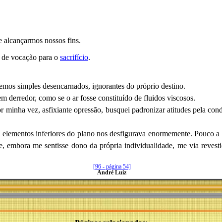
e alcançarmos nossos fins.
 de vocação para o
sacrifício
.
remos simples desencarnados, ignorantes do próprio destino.
m derredor, como se o ar fosse constituído de fluidos viscosos.
or minha vez, asfixiante opressão, busquei padronizar atitudes pela cond
 elementos inferiores do plano nos desfigurava enormemente. Pouco a p
e, embora me sentisse dono da própria individualidade, me via revest
[96 - página 54]
André Luiz