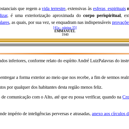
bstanciais que regem a
vida terrestre
, extensivas às
esferas_espirituais
lizar
, é uma exteriorização aproximada do
corpo perispiritual
, ex
lares
, as quais, por sua vez, se enquadram nas indispensáveis
provaçõe
[41a - página 35]
EMMANUEL
1940
ndos inferiores, conforme relato do espírito André LuizPalavras do inst
 entregar a forma exterior ao meio que nos recebe, a fim de sermos real
stos por qualquer dos habitantes desta região menos feliz.
io de comunicação com o Alto, até que eu possa verificar, quando na
Cro
de império de inteligências perversas e atrasadas,
anexo aos círculos d