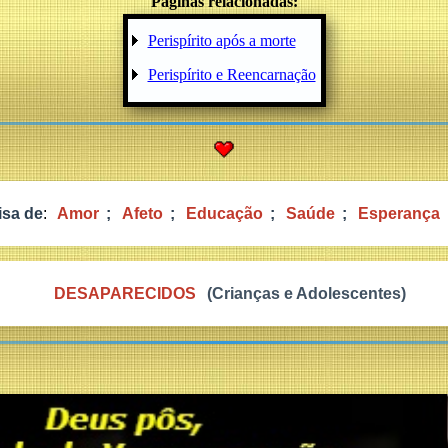
Páginas relacionadas:
Perispírito após a morte
Perispírito e Reencarnação
isa de
:
Amor
;
Afeto
;
Educação
;
Saúde
;
Esperança
DESAPARECIDOS
(Crianças e Adolescentes)