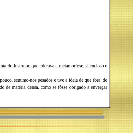
uta do Instrutor, que tolerava a metamorfose, silencioso e
ouco, sentimo-nos pesados e tive a ideia de que fora, de
ido de matéria densa, como se fôsse obrigado a envergar