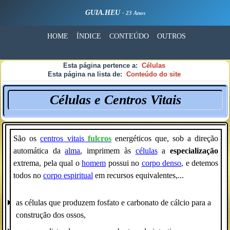
GUIA.HEU
- 23 Anos
HOME
ÍNDICE
CONTEÚDO
OUTROS
Esta página pertence a:
Células
Esta página na lista de:
Conteúdo do site
Células e Centros Vitais
São os
centros_vitais
fulcros
energéticos que, sob a direção
automática da
alma
, imprimem às
células
a
especialização
extrema, pela qual o
homem
possui no
corpo denso
, e detemos
todos no
corpo espiritual
em recursos equivalentes,...
as células que produzem fosfato e carbonato de cálcio para a
construção dos ossos,