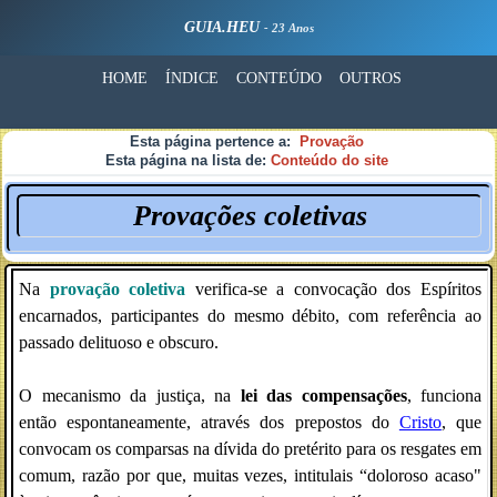
GUIA.HEU
- 23 Anos
HOME
ÍNDICE
CONTEÚDO
OUTROS
Esta página pertence a:
Provação
Esta página na lista de:
Conteúdo do site
Provações coletivas
Na
provação coletiva
verifica-se a convocação dos Espíritos
encarnados, participantes do mesmo débito, com referência ao
passado delituoso e obscuro.
O mecanismo da justiça, na
lei das compensações
, funciona
então espontaneamente, através dos prepostos do
Cristo
, que
convocam os comparsas na dívida do pretérito para os resgates em
comum, razão por que, muitas vezes, intitulais “doloroso acaso"