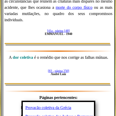
às circunstâncias que reúnem as criaturas mais díspares no mesmo
acidente, que lhes ocasiona a
morte do corpo físico
ou as mais
variadas mutilações, no quadro dos seus compromissos
individuais.
[41a - página 148]
EMMANUEL - 1940
A
dor coletiva
é o remédio que nos corrige as falhas mútuas.
[83 - página 250]
André Luiz
Páginas pertencentes:
Provação coletiva da Grécia