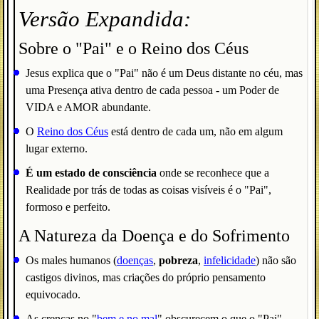
Versão Expandida:
Sobre o "Pai" e o Reino dos Céus
Jesus explica que o "Pai" não é um Deus distante no céu, mas
uma Presença ativa dentro de cada pessoa - um Poder de
VIDA e AMOR abundante.
O
Reino dos Céus
está dentro de cada um, não em algum
lugar externo.
É um estado de consciência
onde se reconhece que a
Realidade por trás de todas as coisas visíveis é o "Pai",
formoso e perfeito.
A Natureza da Doença e do Sofrimento
Os males humanos (
doenças
,
pobreza
,
infelicidade
) não são
castigos divinos, mas criações do próprio pensamento
equivocado.
As crenças no "
bem e no mal
" obscurecem o que o "Pai"