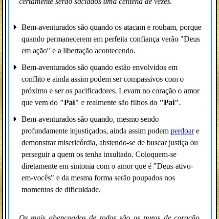
certamente serão saciados uma centena de vezes.
Bem-aventurados são quando os atacam e roubam, porque
quando permanecerem em perfeita confiança verão "Deus
em ação" e a libertação acontecendo.
Bem-aventurados são quando estão envolvidos em
conflito e ainda assim podem ser compassivos com o
próximo e ser os pacificadores. Levam no coração o amor
que vem do
"Pai"
e realmente são filhos do
"Pai"
.
Bem-aventurados são quando, mesmo sendo
profundamente injustiçados, ainda assim podem
perdoar
e
demonstrar misericórdia, abstendo-se de buscar justiça ou
perseguir a quem os tenha insultado. Coloquem-se
diretamente em sintonia com o amor que é "Deus-ativo-
em-vocês" e da mesma forma serão poupados nos
momentos de dificuldade.
Os mais abençoados de todos são os puros de coração,