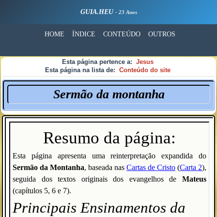
GUIA.HEU
- 23 Anos
HOME
ÍNDICE
CONTEÚDO
OUTROS
Esta página pertence a:
Jesus
Esta página na lista de:
Conteúdo do site
Sermão da montanha
Resumo da página:
Esta página apresenta uma reinterpretação expandida do
Sermão da Montanha
, baseada nas
Cartas de Cristo
(
Carta 2
),
seguida dos textos originais dos evangelhos de
Mateus
(capítulos 5, 6 e 7).
Principais Ensinamentos da