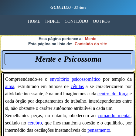
GUIA.HEU
- 23 Anos
HOME
ÍNDICE
CONTEÚDO
OUTROS
Esta página pertence a:
Mente
Esta página na lista de:
Conteúdo do site
Mente e Psicossoma
Compreendendo-se o
envoltório_psicossomático
por templo da
alma
, estruturado em bilhões de
células
a se caracterizarem por
atividade incessante, é natural imaginemos cada
centro_de_força
e
cada órgão por departamentos de trabalho, interdependentes entre
si, não obstante o caráter autônomo atribuível a cada um.
Semelhantes peças, no entanto, obedecem ao
comando_mental
,
sediado no
cérebro
, que lhes mantém a coesão e o equilíbrio, por
intermédio das oscilações inestancáveis do
pensamento
.