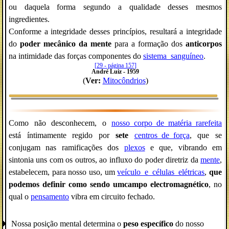
ou daquela forma segundo a qualidade desses mesmos
ingredientes.
Conforme a integridade desses princípios, resultará a integridade
do
poder mecânico da mente
para a formação dos
anticorpos
na intimidade das forças componentes do
sistema_sanguíneo
.
[29 - página 157]
André Luiz - 1959
(
Ver:
Mitocôndrios
)
Como não desconhecem, o
nosso_corpo_de_matéria_rarefeita
está íntimamente regido por
sete
centros_de_força
, que se
conjugam nas ramificações dos
plexos
e que, vibrando em
sintonia uns com os outros, ao influxo do poder diretriz da
mente
,
estabelecem, para nosso uso, um
veículo_e_células_elétricas
,
que
podemos definir como sendo umcampo electromagnético
, no
qual o
pensamento
vibra em circuito fechado.
Nossa posição mental determina o
peso específico
do nosso