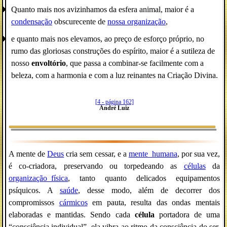
Quanto mais nos avizinhamos da esfera animal, maior é a
condensação
obscurecente de
nossa organização
,
e quanto mais nos elevamos, ao preço de esforço próprio, no
rumo das gloriosas construções do espírito, maior é a sutileza de
nosso
envoltório
, que passa a combinar-se facilmente com a
beleza, com a harmonia e com a luz reinantes na Criação Divina.
[4 - página 162]
André Luiz
A mente de
Deus
cria sem cessar, e a
mente_humana
, por sua vez,
é co-criadora, preservando ou torpedeando as
células
da
organização_física
, tanto quanto delicados equipamentos
psíquicos. A
saúde
, desse modo, além de decorrer dos
compromissos
cármicos
em pauta, resulta das ondas mentais
elaboradas e mantidas. Sendo cada
célula
portadora de uma
“consciência individual”, ela vibra ao ritmo da consciência do ser,