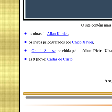
O site contém mais
as obras de
Allan Kardec
,
os livros psicografados por
Chico Xavier
,
a
Grande Síntese
, recebida pelo médium
Pietro Uba
as 9 (nove)
Cartas de Cristo
.
A se