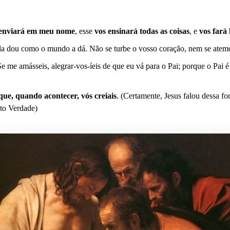
 enviará em meu nome
, esse
vos ensinará todas as coisas
, e
vos fará
la dou como o mundo a dá. Não se turbe o vosso coração, nem se atemo
Se me amásseis, alegrar-vos-íeis de que eu vá para o Pai; porque o Pai 
que, quando acontecer, vós creiais
. (Certamente, Jesus falou dessa for
ito Verdade)