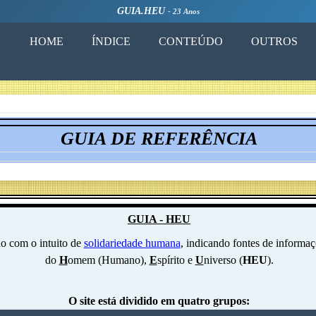
GUIA.HEU
- 23 Anos
HOME
ÍNDICE
CONTEÚDO
OUTROS
GUIA DE REFERÊNCIA
GUIA - HEU
do com o intuito de
solidariedade humana
, indicando fontes de informaçõ
do
H
omem (Humano),
E
spírito e
U
niverso (
HEU
).
O site está dividido em quatro grupos: