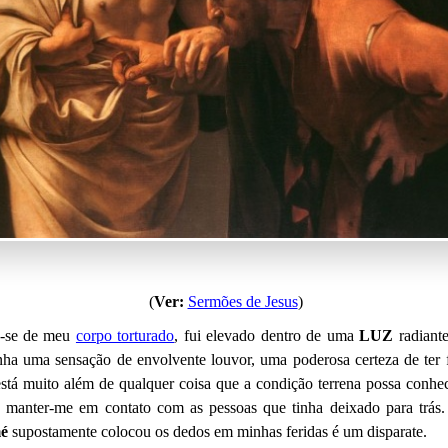
(
Ver:
Sermões de Jesus
)
ou-se de meu
corpo torturado
, fui elevado dentro de uma
LUZ
radiante
nha uma sensação de envolvente louvor, uma poderosa certeza de ter f
está muito além de qualquer coisa que a condição terrena possa conh
a manter-me em contato com as pessoas que tinha deixado para trás
é
supostamente colocou os dedos em minhas feridas é um disparate.