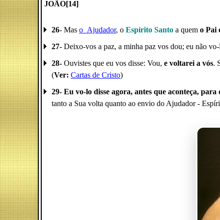
JOÃO[14]
26
- Mas
o_Ajudador
, o
Espírito Santo
a quem
o Pai
27-
Deixo-vos a paz, a minha paz vos dou; eu não vo-
28-
Ouvistes que eu vos disse: Vou,
e voltarei a vós
. 
(
Ver:
Cartas de Cristo
)
29- Eu vo-lo disse agora, antes que aconteça, para 
tanto a Sua volta quanto ao envio do Ajudador - Espír