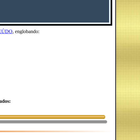
EÚDO
, englobando:
ados: