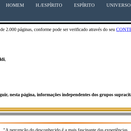
HOMEM
H./ESPÍRITO
ESPÍRITO
UNIVERSO
 de 2.000 páginas, conforme pode ser verificado através do seu
CONT
ldi
,
guir, nesta página, informações independentes dos grupos supracit
"A percepção do desconhecido é a mais fascinante das experiências.