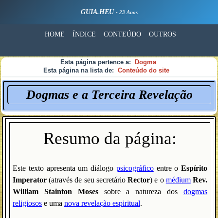
GUIA.HEU
- 23 Anos
HOME
ÍNDICE
CONTEÚDO
OUTROS
Esta página pertence a:
Dogma
Esta página na lista de:
Conteúdo do site
Dogmas e a Terceira Revelação
Resumo da página:
Este texto apresenta um diálogo
psicográfico
entre o
Espírito
Imperator
(através de seu secretário
Rector
) e o
médium
Rev.
William Stainton Moses
sobre a natureza dos
dogmas
religiosos
e uma
nova revelação espiritual
.