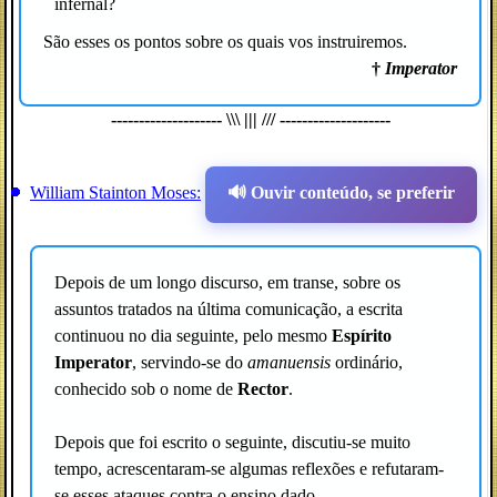
infernal?
São esses os pontos sobre os quais vos instruiremos.
†
Imperator
-------------------- \\\ ||| /// --------------------
William Stainton Moses:
🔊 Ouvir conteúdo, se preferir
Depois de um longo discurso, em transe, sobre os
assuntos tratados na última comunicação, a escrita
continuou no dia seguinte, pelo mesmo
Espírito
Imperator
, servindo-se do
amanuensis
ordinário,
conhecido sob o nome de
Rector
.
Depois que foi escrito o seguinte, discutiu-se muito
tempo, acrescentaram-se algumas reflexões e refutaram-
se esses ataques contra o ensino dado.