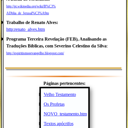
http://pt.wikipedia.org/wiki/B%C3%
ADblia_de_Jerusal%C3%A9m
Trabalho de Renato Alves:
http:renato_alves.htm
Programa Terceira Revelação (FEB), Analisando as
Traduções Bíblicas, com Severino Celestino da Silva
:
http://espiritismoeevangelho.blogspot.com/
Páginas pertencentes:
Velho Testamento
Os Profetas
NOVO_testamento.htm
Textos apócrifos