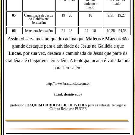
um leproso
de um
um endemo-
endemo=
niado
niado
05
Caminhada de Jesus
19 – 20
10
9,51 – 19,27
da Galiléia até
Jerusalém
06
Jesus em Jerusalém
21 – 28
11 – 16
19,28 – 24,53
Assim observamos no quadro acima que
Mateus
e
Marcos
dão
grande destaque para a atividade de Jesus na Galiléia e que
Lucas
, por sua vez, destaca a caminhada de Jesus que parte da
Galiléia até chegar em Jerusalém. A teologia lucana é voltada toda
para Jerusalém.
http://www.branuncios.com.br
(
Link desativado
)
professor
JOAQUIM CARDOSO DE OLIVEIRA
para as aulas de Teologia e
Cultura Religiosa PUCPR