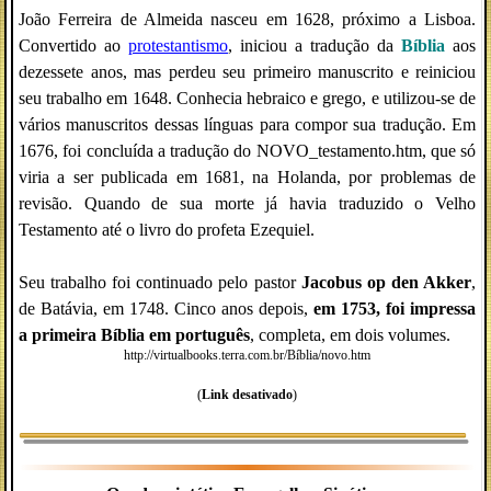
João Ferreira de Almeida nasceu em 1628, próximo a Lisboa.
Convertido ao
protestantismo
, iniciou a tradução da
Bíblia
aos
dezessete anos, mas perdeu seu primeiro manuscrito e reiniciou
seu trabalho em 1648. Conhecia hebraico e grego, e utilizou-se de
vários manuscritos dessas línguas para compor sua tradução. Em
1676, foi concluída a tradução do NOVO_testamento.htm, que só
viria a ser publicada em 1681, na Holanda, por problemas de
revisão. Quando de sua morte já havia traduzido o Velho
Testamento até o livro do profeta Ezequiel.
Seu trabalho foi continuado pelo pastor
Jacobus op den Akker
,
de Batávia, em 1748. Cinco anos depois,
em 1753, foi impressa
a primeira Bíblia em português
, completa, em dois volumes.
http://virtualbooks.terra.com.br/Bíblia/novo.htm
(
Link desativado
)