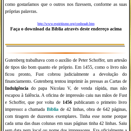
como gostaríamos que o outros nos fizessem, conforme as suas
próprias palavras.
http://www.espiritismo.org/conheaab.htm
Faça o download da Bíblia através deste endereço acima
Gutenberg trabalhava com o auxílio de Peter Schoffer, um artesão
de tipos tão bom quanto ele próprio. Em 1455, como o livro não
ficou pronto, Fust cobrou judicialmente a devolução do
financiamento. Gutenberg tentou imprimir às pressas as Cartas de
Indulgência
do papa Nicolau V, de venda rápida, mas não
escapou à falência. A oficina de impressão caiu nas mãos de Fust
e Schoffer, que por volta de
1456
publicaram o primeiro livro
impresso
:
a chamada
Bíblia
de 42 linhas, obra de 642 páginas,
com tiragem de duzentos exemplares. Tinha esse nome porque
cada uma das duas colunas em suas páginas tinha 42 linhas. Saiu
sem data nem local ou nome dos impressores. Era oficialmente a