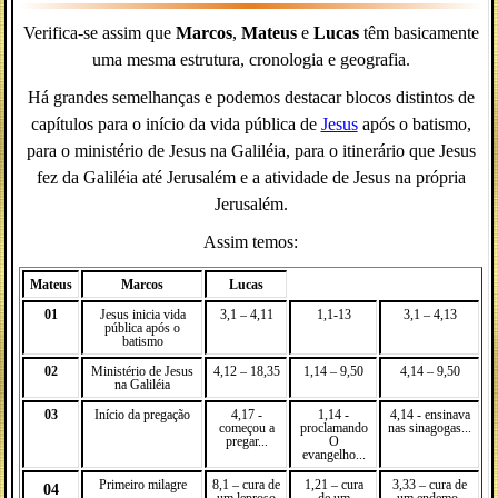
Verifica-se assim que
Marcos
,
Mateus
e
Lucas
têm basicamente
uma mesma estrutura, cronologia e geografia.
Há grandes semelhanças e podemos destacar blocos distintos de
capítulos para o início da vida pública de
Jesus
após o batismo,
para o ministério de Jesus na Galiléia, para o itinerário que Jesus
fez da Galiléia até Jerusalém e a atividade de Jesus na própria
Jerusalém.
Assim temos:
Mateus
Marcos
Lucas
01
Jesus inicia vida
3,1 – 4,11
1,1-13
3,1 – 4,13
pública após o
batismo
02
Ministério de Jesus
4,12 – 18,35
1,14 – 9,50
4,14 – 9,50
na Galiléia
03
Início da pregação
4,17 -
1,14 -
4,14 - ensinava
começou a
proclamando
nas sinagogas...
pregar...
O
evangelho...
Primeiro milagre
8,1 – cura de
1,21 – cura
3,33 – cura de
04