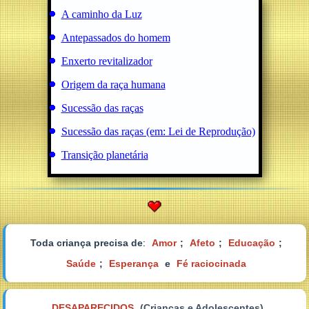
A caminho da Luz
Antepassados do homem
Enxerto revitalizador
Origem da raça humana
Sucessão das raças
Sucessão das raças (em: Lei de Reprodução)
Transição planetária
Toda criança precisa de
:
Amor
;
Afeto
;
Educação
;
Saúde
;
Esperança
e
Fé raciocinada
DESAPARECIDOS
(Crianças e Adolescentes)