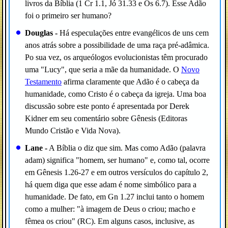
livros da Bíblia (1 Cr 1.1, Jó 31.33 e Os 6.7). Esse Adão
foi o primeiro ser humano?
Douglas -
Há especulações entre evangélicos de uns cem
anos atrás sobre a possibilidade de uma raça pré-adâmica.
Po sua vez, os arqueólogos evolucionistas têm procurado
uma "Lucy", que seria a mãe da humanidade. O
Novo
Testamento
afirma claramente que Adão é o cabeça da
humanidade, como Cristo é o cabeça da igreja. Uma boa
discussão sobre este ponto é apresentada por Derek
Kidner em seu comentário sobre Gênesis (Editoras
Mundo Cristão e Vida Nova).
Lane -
A Bíblia o diz que sim. Mas como Adão (palavra
adam) significa "homem, ser humano" e, como tal, ocorre
em Gênesis 1.26-27 e em outros versículos do capítulo 2,
há quem diga que esse adam é nome simbólico para a
humanidade. De fato, em Gn 1.27 inclui tanto o homem
como a mulher: "à imagem de Deus o criou; macho e
fêmea os criou" (RC). Em alguns casos, inclusive, as