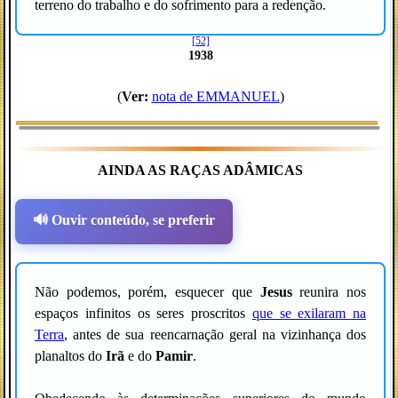
terreno do trabalho e do sofrimento para a redenção.
[52]
1938
(
Ver:
nota de EMMANUEL
)
AINDA AS RAÇAS ADÂMICAS
🔊 Ouvir conteúdo, se preferir
Não podemos, porém, esquecer que
Jesus
reunira nos
espaços infinitos os seres proscritos
que se exilaram na
Terra
, antes de sua reencarnação geral na vizinhança dos
planaltos do
Irã
e do
Pamir
.