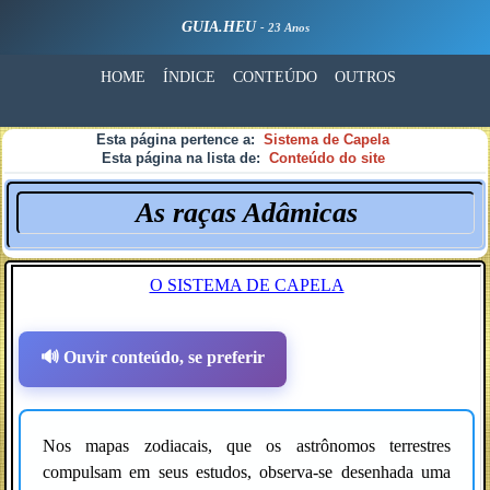
GUIA.HEU
- 23 Anos
HOME
ÍNDICE
CONTEÚDO
OUTROS
Esta página pertence a:
Sistema de Capela
Esta página na lista de:
Conteúdo do site
As raças Adâmicas
O SISTEMA DE CAPELA
🔊 Ouvir conteúdo, se preferir
Nos mapas zodiacais, que os astrônomos terrestres
compulsam em seus estudos, observa-se desenhada uma