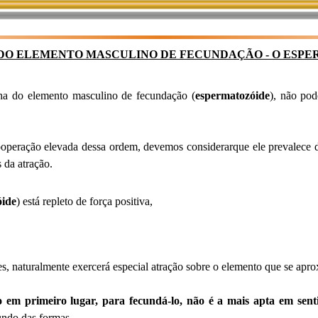
 DO ELEMENTO MASCULINO DE FECUNDAÇÃO - O ESP
lha do elemento masculino de fecundação (
espermatozóide
), não po
cooperação elevada dessa ordem, devemos considerarque ele prevalec
 da atração.
óide
) está repleto de força positiva,
es, naturalmente exercerá especial atração sobre o elemento que se apro
o em primeiro lugar, para fecundá-lo, não é a mais apta em sent
undo das formas.