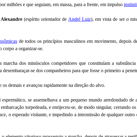
por milhões e que seguiam, em massa, para a frente, em impulso
instint
e
Alexandre
(espírito orientador de
André Luiz
), em vista de ser o mi
ssômicas
de todos os princípios masculinos em movimento, depois de
o corpo a organizar-se.
 marcha dos minúsculos competidores que constituíam a substância f
a desembaraçar-se dos companheiros para que fosse o primeiro a penetr
e os demais e avançou rapidamente na direção do alvo.
til espermático, se assemelhava a um pequeno mundo arredondado de 
 embarcação torpedeada, e enrijeceu-se, de modo singular, cerrando os 
face, o esperado visitante, e impedindo a intromissão de qualquer outr
 elemento vitorioso prosseguiu a marcha, depois de atravessar a perif