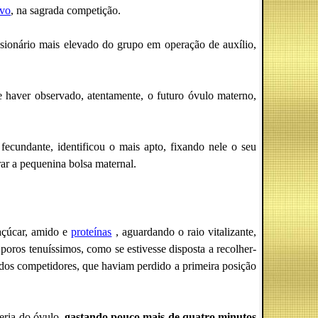
ivo
, na sagrada competição.
ssionário mais elevado do grupo em operação de auxílio,
 haver observado, atentamente, o futuro óvulo materno,
ecundante, identificou o mais apto, fixando nele o seu
ar a pequenina bolsa maternal.
açúcar, amido e
proteínas
, aguardando o raio vitalizante,
poros tenuíssimos, como se estivesse disposta a recolher-
o dos competidores, que haviam perdido a primeira posição
eria do óvulo,
gastando pouco mais de quatro minutos