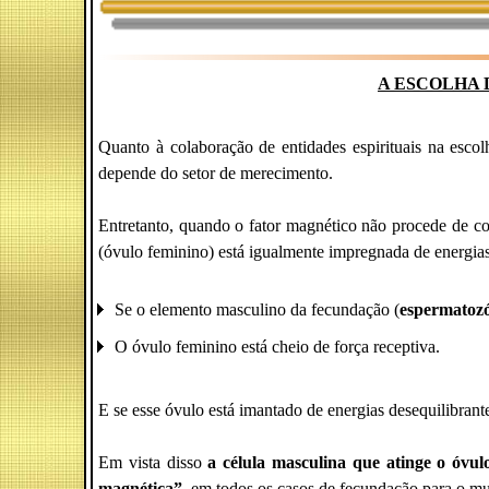
A ESCOLHA
Quanto à colaboração de entidades espirituais na esco
depende do setor de merecimento.
Entretanto, quando o fator magnético não procede de 
(óvulo feminino) está igualmente impregnada de energias
Se o elemento masculino da fecundação (
espermatoz
O óvulo feminino está cheio de força receptiva.
E se esse óvulo está imantado de energias desequilibrant
Em vista disso
a célula masculina que atinge o óvul
magnética”
, em todos os casos de fecundação para o m