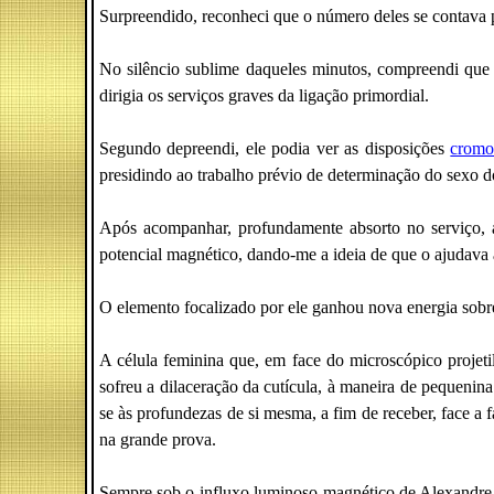
Surpreendido, reconheci que o número deles se contava 
No silêncio sublime daqueles minutos, compreendi qu
dirigia os serviços graves da ligação primordial.
Segundo depreendi, ele podia ver as disposições
cromo
presidindo ao trabalho prévio de determinação do sexo d
Após acompanhar, profundamente absorto no serviço, a
potencial magnético, dando-me a ideia de que o ajudava 
O elemento focalizado por ele ganhou nova energia sobr
A célula feminina que, em face do microscópico proje
sofreu a dilaceração da cutícula, à maneira de pequenina
se às profundezas de si mesma, a fim de receber, face a 
na grande prova.
Sempre sob o influxo luminoso-magnético de Alexandre, o