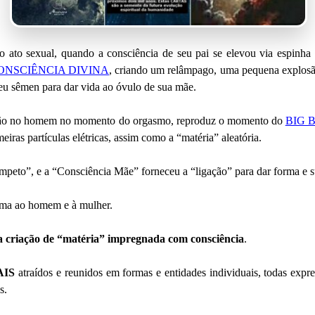
 o ato sexual, quando a consciência de seu pai se elevou via espinha 
ONSCIÊNCIA DIVINA
, criando um relâmpago, uma pequena explosã
eu sêmen para dar vida ao óvulo de sua mãe.
nsão no homem no momento do orgasmo, reproduz o momento do
BIG 
iras partículas elétricas, assim como a “matéria” aleatória.
mpeto”, e a “Consciência Mãe” forneceu a “ligação” para dar forma e sub
a ao homem e à mulher.
 criação de “matéria” impregnada com consciência
.
AIS
atraídos e reunidos em formas e entidades individuais, todas exp
s.