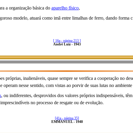
ara a organização básica do
aparelho físico
,
oroso modelo, atuará como imã entre limalhas de ferro, dando forma co
[ 16a - página 213 ]
André Luiz - 1943
ções próprias, inalienáveis, quase sempre se verifica a cooperação no d
ue operam nesse sentido, com vistas ao porvir de suas lutas no ambiente 
s
, ou indiferentes, desprovidos dos valores próprios indispensáveis, têm 
imprescindíveis no processo de resgate ou de evolução.
[41a - página 35]
EMMANUEL - 1940