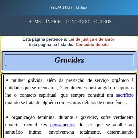
GUIA.HEU
- 23 Anos
HOME
ÍNDICE
CONTEÚDO
OUTROS
Esta página pertence a:
Lei de justiça e de amor
Esta página na lista de:
Conteúdo do site
Gravidez
A mulher grávida, além da prestação de serviço orgânico à
entidade que se reencarna, é igualmente constrangida a suportar-
lhe o contacto espiritual, que sempre constitui um
sacrifício
quando se trata de alguém com escuros débitos de consciência.
A organização feminina, durante a gravidez, sofre verdadeira
enxertia mental. Os
pensamentos
do ser que se acolhe ao
santuário íntimo, envolvem-na totalmente, determinando