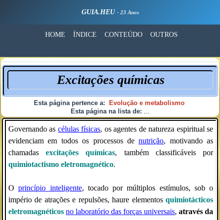
GUIA.HEU
- 23 Anos
HOME
ÍNDICE
CONTEÚDO
OUTROS
Excitações químicas
Esta página pertence a:
Evolução e metabolismo
Esta página na lista de:
...
Governando as
células físicas
, os agentes de natureza espiritual se
evidenciam em todos os processos de
nutrição
, motivando as
chamadas
excitações químicas
, também classificáveis por
quimiotactismo eletromagnético
.
O
princípio inteligente
, tocado por múltiplos estímulos, sob o
império de atrações e repulsões, haure elementos
quimiotácticos
eletromagnéticos
no laboratório das forças universais
,
através da