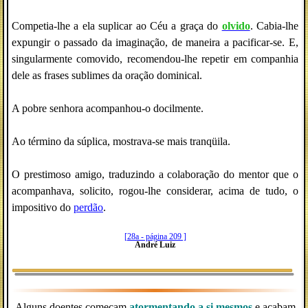
Competia-lhe a ela suplicar ao Céu a graça do
olvido
. Cabia-lhe
expungir o passado da imaginação, de maneira a pacificar-se. E,
singularmente comovido, recomendou-lhe repetir em companhia
dele as frases sublimes da oração dominical.
A pobre senhora acompanhou-o docilmente.
Ao término da súplica, mostrava-se mais tranqüila.
O prestimoso amigo, traduzindo a colaboração do mentor que o
acompanhava, solicito, rogou-lhe considerar, acima de tudo, o
impositivo do
perdão
.
[28a - página 209 ]
André Luiz
Alguns doentes começam
atormentando a si mesmos
e acabam