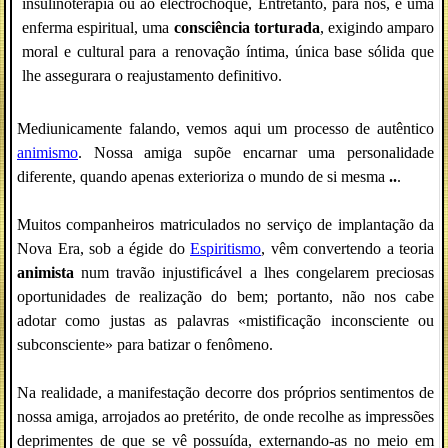
insulinoterapia ou ao electrochoque, Entretanto, para nós, é uma
enferma espiritual, uma
consciência torturada
, exigindo amparo
moral e cultural para a renovação íntima, única base sólida que
lhe assegurara o reajustamento definitivo.
Mediunicamente falando, vemos aqui um processo de autêntico
animismo
. Nossa amiga supõe encarnar uma personalidade
diferente, quando apenas exterioriza o mundo de si mesma
..
.
Muitos companheiros matriculados no serviço de implantação da
Nova Era, sob a égide do
Espiritismo
, vêm convertendo a teoria
animista
num travão injustificável a lhes congelarem preciosas
oportunidades de realização do bem; portanto, não nos cabe
adotar como justas as palavras «mistificação inconsciente ou
subconsciente» para batizar o fenômeno.
Na realidade, a manifestação decorre dos próprios sentimentos de
nossa amiga, arrojados ao pretérito, de onde recolhe as impressões
deprimentes de que se vê possuída, externando-as no meio em