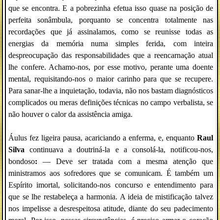
que se encontra. E a pobrezinha efetua isso quase na posição de
perfeita sonâmbula, porquanto se concentra totalmente nas
recordações que já assinalamos, como se reunisse todas as
energias da memória numa simples ferida, com inteira
despreocupação das responsabilidades que a reencarnação atual
lhe confere. Achamo-nos, por esse motivo, perante uma doente
mental, requisitando-nos o maior carinho para que se recupere.
Para sanar-lhe a inquietação, todavia, não nos bastam diagnósticos
complicados ou meras definições técnicas no campo verbalista, se
não houver o calor da assistência amiga.
Áulus fez ligeira pausa, acariciando a enferma, e, enquanto
Raul
Silva
continuava a doutriná-la e a consolá-la, notificou-nos,
bondoso
:
— Deve ser tratada com a mesma atenção que
ministramos aos sofredores que se comunicam. É também um
Espírito imortal, solicitando-nos concurso e entendimento para
que se lhe restabeleça a harmonia. A ideia de mistificação talvez
nos impelisse a desrespeitosa atitude, diante do seu padecimento