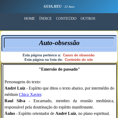
GUIA.HEU
- 23 Anos
HOME
ÍNDICE
CONTEÚDO
OUTROS
Auto-obsessão
Esta página pertence a:
Casos de obsessão
Esta página na lista de:
Conteúdo do site
"Emersão do passado"
Personagens do texto:
André Luiz
- Espírito que ditou o texto abaixo, por intermédio do
médium
Chico Xavier
.
Raul Silva
- Encarnado, membro da reunião mediúnica,
responsável pela doutrinação do espírito manifestante.
Áulus
- Espírito orientador de
André Luiz
, no plano espiritual.