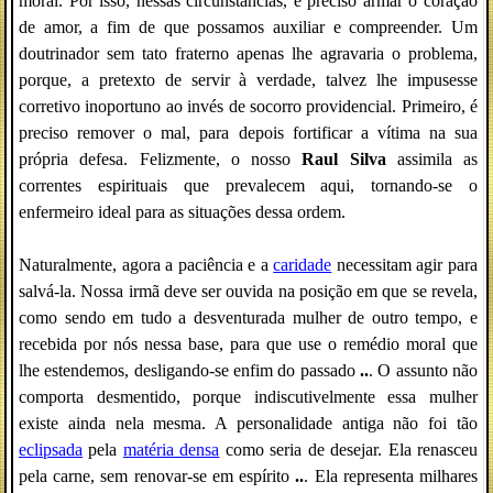
moral. Por isso, nessas circunstâncias, é preciso armar o coração
de amor, a fim de que possamos auxiliar e compreender. Um
doutrinador sem tato fraterno apenas lhe agravaria o problema,
porque, a pretexto de servir à verdade, talvez lhe impusesse
corretivo inoportuno ao invés de socorro providencial. Primeiro, é
preciso remover o mal, para depois fortificar a vítima na sua
própria defesa. Felizmente, o nosso
Raul Silva
assimila as
correntes espirituais que prevalecem aqui, tornando-se o
enfermeiro ideal para as situações dessa ordem.
Naturalmente, agora a paciência e a
caridade
necessitam agir para
salvá-la. Nossa irmã deve ser ouvida na posição em que se revela,
como sendo em tudo a desventurada mulher de outro tempo, e
recebida por nós nessa base, para que use o remédio moral que
lhe estendemos, desligando-se enfim do passado
..
. O assunto não
comporta desmentido, porque indiscutivelmente essa mulher
existe ainda nela mesma. A personalidade antiga não foi tão
eclipsada
pela
matéria densa
como seria de desejar. Ela renasceu
pela carne, sem renovar-se em espírito
..
. Ela representa milhares