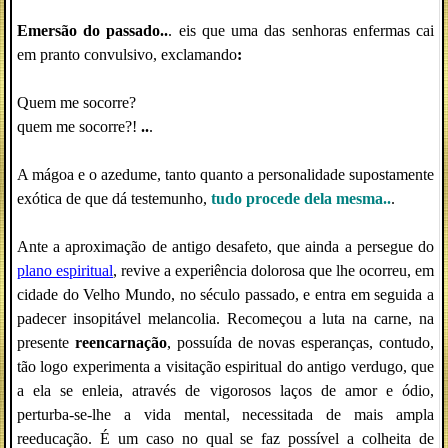
Emersão do passado..
. eis que uma das senhoras enfermas cai
em pranto convulsivo, exclamando
:
Quem me socorre?
quem me socorre?!
..
.
A mágoa e o azedume, tanto quanto a personalidade supostamente
exótica de que dá testemunho,
tudo procede dela mesma..
.
Ante a aproximação de antigo desafeto, que ainda a persegue do
plano espiritual
, revive a experiência dolorosa que lhe ocorreu, em
cidade do Velho Mundo, no século passado, e entra em seguida a
padecer insopitável melancolia. Recomeçou a luta na carne, na
presente
reencarnação
, possuída de novas esperanças, contudo,
tão logo experimenta a visitação espiritual do antigo verdugo, que
a ela se enleia, através de vigorosos laços de amor e ódio,
perturba-se-lhe a vida mental, necessitada de mais ampla
reeducação. É um caso no qual se faz possível a colheita de