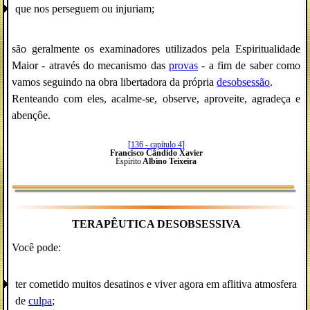
que nos perseguem ou injuriam;
são geralmente os examinadores utilizados pela Espiritualidade
Maior - através do mecanismo das
provas
- a fim de saber como
vamos seguindo na obra libertadora da própria
desobsessão
.
Renteando com eles, acalme-se, observe, aproveite, agradeça e
abençôe.
[136 - capítulo 4]
Francisco Cândido Xavier
Espírito
Albino Teixeira
TERAPÊUTICA DESOBSESSIVA
Você pode:
ter cometido muitos desatinos e viver agora em aflitiva atmosfera
de
culpa
;