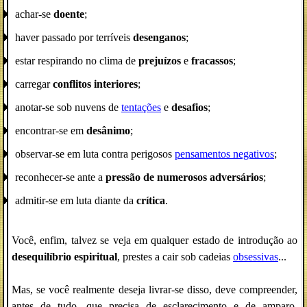
achar-se
doente
;
haver passado por terríveis
desenganos
;
estar respirando no clima de
prejuízos
e
fracassos
;
carregar
conflitos interiores
;
anotar-se sob nuvens de
tentações
e
desafios
;
encontrar-se em
desânimo
;
observar-se em luta contra perigosos
pensamentos negativos
;
reconhecer-se ante a
pressão de numerosos adversários
;
admitir-se em luta diante da
crítica
.
Você, enfim, talvez se veja em qualquer estado de introdução ao
desequilíbrio espiritual
, prestes a cair sob cadeias
obsessivas
...
Mas, se você realmente deseja livrar-se disso, deve compreender,
antes de tudo, que precisa de esclarecimento e de amparo.