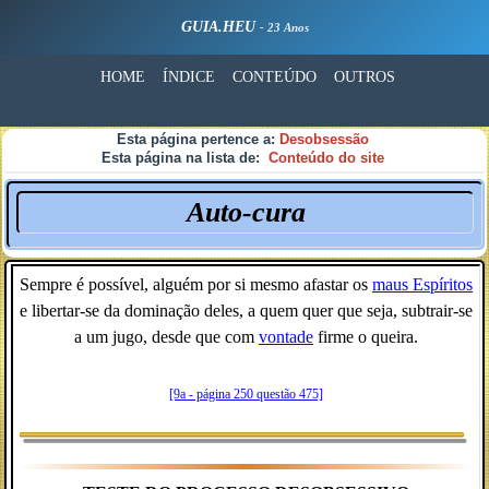
GUIA.HEU
- 23 Anos
HOME
ÍNDICE
CONTEÚDO
OUTROS
Esta página pertence a:
Desobsessão
Esta página na lista de:
Conteúdo do site
Auto-cura
Sempre é possível, alguém por si mesmo afastar os
maus Espíritos
e libertar-se da dominação deles, a quem quer que seja, subtrair-se
a um jugo, desde que com
vontade
firme o queira.
[9a - página 250 questão 475]