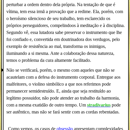
perturbar a ordem dentro dela própria. Na tentação de que é
vítima, tem essa irmã a provação que a redime. Ela, porém, com
o heroísmo silencioso de seu trabalho, tem esclarecido os
próprios perseguidores, compelindo­os à meditação e à disciplina.
Segundo vê, essa lutadora sabe preservar o instrumento que lhe
foi confiado e, convertida em doutrinadora dos verdugos, pelo
exemplo de resistência ao mal, transforma os inimigos,
iluminando a si mesma. Ante a colaboração dessa natureza,
temos o problema da cura altamente facilitado.
Não se verificará, porém, o mesmo com aqueles que não se
acautelam com a defesa do instrumento corporal. Entregue aos
malfeitores, o violino simbólico a que nos referimos pode
permanecer semidestruído. E, ainda que seja restituído ao
legítimo possuidor, não pode atender ao trabalho da harmonia,
com a mesma exatidão de outro tempo. Um
stradivarius
pode
ser autêntico, mas não se fará sentir com as cordas rebentadas.
Como vemos, os casos de
obsessão
apresentam complexidades