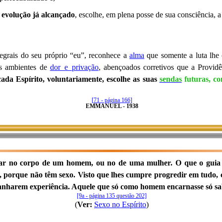
 evolução já alcançado
, escolhe, em plena posse de sua consciência, a
egrais do seu próprio “eu”, reconhece a
alma
que somente a luta lhe 
los ambientes de
dor_e_privação
, abençoados corretivos que a Provid
cada Espírito, voluntariamente, escolhe as suas
sendas
futuras, co
[71 - página 166]
EMMANUEL - 1938
nar no corpo de um homem, ou no de uma mulher. O que o guia
orque não têm sexo. Visto que lhes cumpre progredir em tudo, ca
e ganharem experiência. Aquele que só como homem encarnasse só s
[9a - página 135 questão 202]
(
Ver:
Sexo no Espírito
)