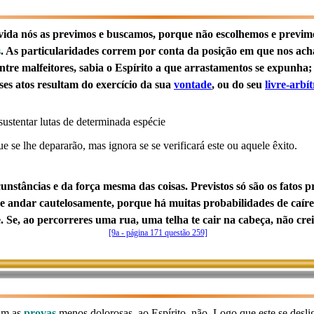
vida nós as previmos e buscamos, porque não escolhemos e previm
s
. As particularidades correm por conta da posição em que nos ach
tre malfeitores, sabia o Espírito a que arrastamentos se expunha; i
ses atos resultam do exercício da sua
vontade
, ou do seu
livre-arbít
sustentar lutas de determinada espécie
e se lhe depararão, mas ignora se se verificará este ou aquele êxito.
nstâncias e da força mesma das coisas. Previstos só são os fatos p
 de andar cautelosamente, porque há muitas probabilidades de caír
. Se, ao percorreres uma rua, uma telha te cair na cabeça, não crei
[9a - página 171 questão 259]
ham as
provas
menos dolorosas, ao Espírito, não. Logo que este se deslig