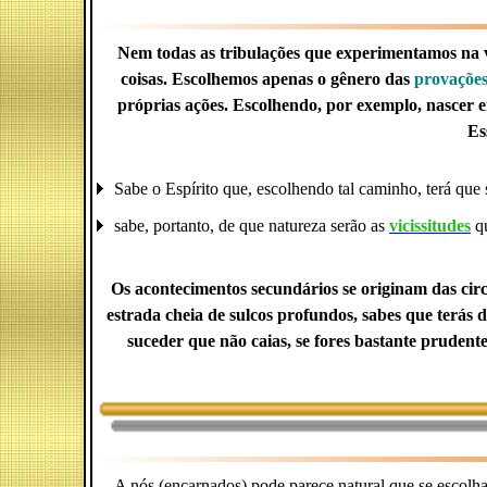
Nem todas as tribulações que experimentamos na 
coisas. Escolhemos apenas o gênero das
provaçõe
próprias ações. Escolhendo, por exemplo, nascer en
Es
Sabe o Espírito que, escolhendo tal caminho, terá que 
sabe, portanto, de que natureza serão as
vicissitudes
qu
Os acontecimentos secundários se originam das circu
estrada cheia de sulcos profundos, sabes que terás
suceder que não caias, se fores bastante prudente
A nós (encarnados) pode parece natural que se escol