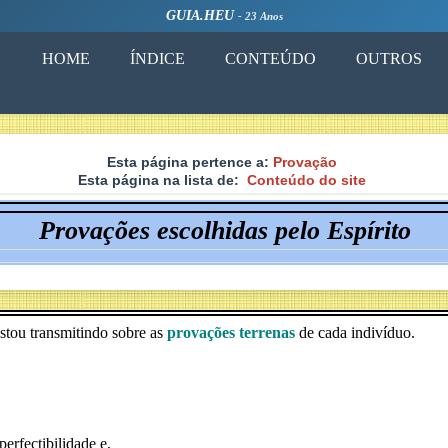
GUIA.HEU
- 23 Anos
HOME
ÍNDICE
CONTEÚDO
OUTROS
Esta página pertence a:
Provação
Esta página na lista de:
Conteúdo do site
Provações escolhidas pelo Espírito
estou transmitindo sobre as
provações terrenas
de cada indivíduo.
erfectibilidade e,