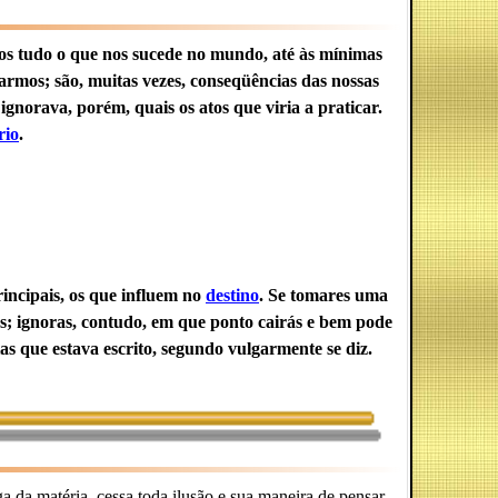
os tudo o que nos sucede no mundo, até às mínimas
armos; são, muitas vezes, conseqüências das nossas
gnorava, porém, quais os atos que viria a praticar.
rio
.
rincipais, os que influem no
destino
. Se tomares uma
es; ignoras, contudo, em que ponto cairás e bem pode
as que estava escrito, segundo vulgarmente se diz.
a da matéria, cessa toda ilusão e sua maneira de pensar