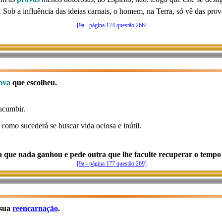
a. Sob a influência das ideias carnais, o homem, na Terra, só vê das pro
[9a - página 174 questão 266]
ova
que escolheu.
ucumbir.
como sucederá se buscar vida ociosa e inútil.
ca que nada ganhou e pede outra que lhe faculte recuperar o tempo
[9a - página 177 questão 269]
 sua
reencarnação
.