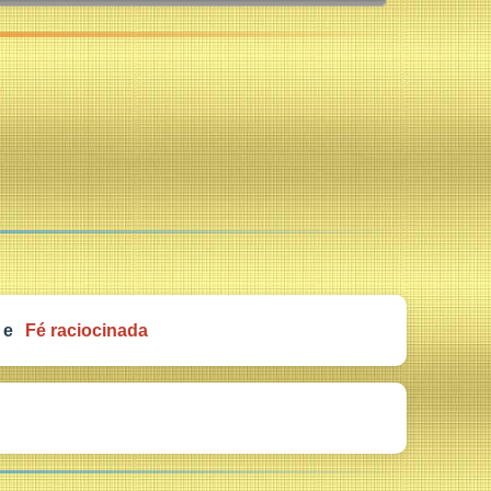
e
Fé raciocinada