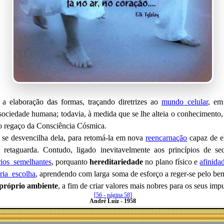
 elaboração das formas, traçando diretrizes ao
mundo_celular
, em
a sociedade humana; todavia, à medida que se lhe alteia o conhecimento
no regaço da Consciência Cósmica.
 se desvencilha dela, para retomá-la em nova
reencarnação
capaz de el
a retaguarda.
Contudo, ligado inevitavelmente aos princípios de s
ios_semelhantes
, porquanto
hereditariedade
no plano físico e
afinida
ria_escolha
, aprendendo com larga soma de esforço a reger-se pelo bem
o próprio ambiente
, a fim de criar valores mais nobres para os seus imp
[56 - página 58]
André Luiz - 1958