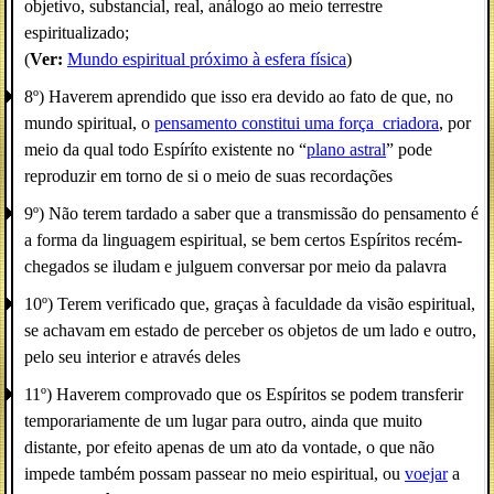
objetivo, substancial, real, análogo ao meio terrestre
espiritualizado;
(
Ver:
Mundo espiritual próximo à esfera física
)
8º) Haverem aprendido que isso era devido ao fato de que, no
mundo spiritual, o
pensamento constitui uma força_criadora
, por
meio da qual todo Espíríto existente no “
plano astral
” pode
reproduzir em torno de si o meio de suas recordações
9º) Não terem tardado a saber que a transmissão do pensamento é
a forma da linguagem espiritual, se bem certos Espíritos recém-
chegados se iludam e julguem conversar por meio da palavra
10º) Terem verificado que, graças à faculdade da visão espiritual,
se achavam em estado de perceber os objetos de um lado e outro,
pelo seu interior e através deles
11º) Haverem comprovado que os Espíritos se podem transferir
temporariamente de um lugar para outro, ainda que muito
distante, por efeito apenas de um ato da vontade, o que não
impede também possam passear no meio espiritual, ou
voejar
a