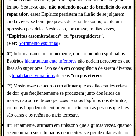
tempo. Segue-se que,
não podendo gozar do benefício do sono
reparador
, esses Espíritos persistem na ilusão de se julgarem
ainda vivos, se bem que presas de estranho sonho, ou de um
opressivo pesadelo. Neste caso, tornam-se, muitas vezes,
“
Espíritos assombradores
”, ou “
perseguidores
”.
(
Ver:
Sofrimento espiritual
)
6º) Informam-nos, unanimemente, que no mundo espiritual os
Espíritos
hierarquicamente inferiores
não podem perceber os que
lhes são superiores. Isto se dá em conseqüência de serem diversas
as
tonalidades vibratórias
de seus “
corpos etéreos
”.
7º) Mostram-se de acordo em afirmar que as dilacerantes crises
de dor, que freqüentemente se produzem junto dos leitos de
morte, não somente são penosas para os Espíritos dos defuntos,
como os impedem de entrar em relação com as pessoas que lhes
são caras e os retêm no meio terrestre.
8º) Finalmente, afirmam em uníssono que algumas vezes, quando
se encontram sós e tomados de incertezas e perplexidades de toda