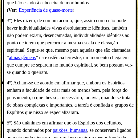
que hão estado à cabeceira de moribundos.
(Ver:
Experiência de quase-morte
)
3º) Eles dizem, de comum acordo, que, assim como não pode
haver individualidades vivas absolutamente ídênticas, também
não podem existir, desencamadas, individualidades idênticas ao
ponto de terem que percorrer a mesma escala de elevação
espiritual. Segue-se que, mesmo para aquelas que são chamadas
“
almas gêmeas
” na existência terrestre, um momento chega em
que cumpre se separem no mundo espiritual, se bem possam ver-
se quando o queiram.
4º) Acham-se de acordo em afirmar que, embora os Espíritos
tenham a faculdade de criar mais ou menos bem, pela força do
pensamento, o que lhes seja necessário, todavia, quando se trata
de obras complexas e importantes, a tarefa é confiada a grupos de
Espíritos que nisso se especializaram.
5º) São unânimes em afirmar que os Espíritos dos defuntos,
quando dominados por
paixões_humanas
, se conservam ligados
ao meio onde viveram, por um lapso mais ou menos longo de