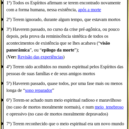
1º) Todos os Espíritos afirmam se terem encontrado novamente
com a forma humana, nessa existência,
após a morte
2º) Terem ignorado, durante algum tempo, que estavam mortos
3º) Haverem passado, no curso da crise pré-agônica, ou pouco
depois, pela prova da reminiscência sintética de todos os
acontecimentos de existência que se lhes acabava (“
visão
panorâmica
”, ou “
epílogo da morte
”);
(
Ver:
Revisão das experiências
)
4º) Terem sido acolhidos no mundo espiritual pelos Espíritos das
pessoas de suas famílias e de seus amigos mortos
5º) Haverem passado, quase todos, por uma fase mais ou menos
longa de “
sono reparador
”
6º) Terem-se achado num meio espiritual radioso e maravilhoso
(no caso de mortos moralmente normais), e num
meio_tenebroso
e opressivo (no caso de mortos moralmente depravados)
7º) Terem reconhecido que o meio espiritual era um novo mundo