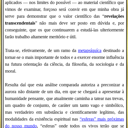
aplicados — nos limites do possível — ao material científico que
vimos de examinar, forçoso será convir em que minha obra já
serve para demonstrar que o valor científico das “
revelações
transcendentais
” não mais deve ser posto em dúvida e, por
conseguinte, que os que continuarem a estudá-las ulteriormente
farão trabalho altamente meritório e útil.
Trata-se, efetivamente, de um ramo da
metapsíquíca
destinado a
tornar-se o mais importante de todos e a exercer enorme influência
na futura orientação da ciência, da filosofia, da sociologia e da
moral.
Resulta daí que esta análise comparada autoriza a preconizar a
aurora não distante de um dia, em que se chegará a apresentar à
humanidade pensante, que atualmente caminha a tatear nas trevas,
um quadro de conjunto, de caráter um tanto vago e simbólico,
mas verdadeiro em substância e cientificamente legítimo, das
modalidades da existência espiritual nas
“esferas” mais próximas
do nosso mundo
, “esferas” onde todos os vivos terão que se