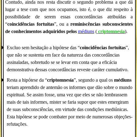
Contudo, ainda nos resta discutir o segundo problema a que dá
lugar a tese com que nos ocupamos, isto é, o que diz respeito à
possibilidade de serem essas concordâncias atribuídas a
“
coincidências fortuitas
”, ou a
reminiscências subconscientes
de conhecimentos adquiridos pelos
médiuns
(
criptomnesia
).
Excluo sem hesitação a hipótese das “
coincidências fortuitas
”,
que não se sustenta em face da natureza das concordâncias
assinaladas, sobretudo se se levar em conta que a eficácia
demonstrativa dessas concordâncias reveste caráter cumulativo.
Resta a hipótese da “
criptomnesía
”, segundo a qual os
médiuns
teriam aprendido de antemão os informes que dão sobre o mundo
espiritual. Se assim fosse, uma vez que eles se não lembrassem
mais de tais informes, mister se faria supor que estes emergiram
de suas subconsciêncías, em virtude das condições mediúnicas.
Esta hipótese se pode combater por meio de numerosas objeções-
refutações.