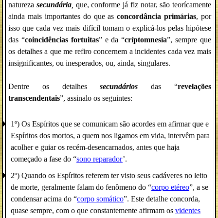
natureza
secundária
,
que, conforme já fiz notar, são teorícamente
ainda mais importantes do que as
concordância primárias
, por
isso que cada vez mais difícil tomam o explicá-los pelas hipótese
das “
coincidências fortuitas
” e da “
críptomnesía
”, sempre que
os detalhes a que me refiro concernem a incidentes cada vez mais
insignificantes, ou inesperados, ou, ainda, singulares.
Dentre os detalhes
secundários
das “
revelações
transcendentais
”, assinalo os seguintes:
1º) Os Espíritos que se comunicam são acordes em afirmar que e
Espíritos dos mortos, a quem nos ligamos em vida, intervêm para
acolher e guiar os recém-desencarnados, antes que haja
começado a fase do “
sono reparador
’.
2º) Quando os Espíritos referem ter visto seus cadáveres no leito
de morte, geralmente falam do fenômeno do “
corpo etéreo
”, a se
condensar acima do “
corpo somático
”. Este detalhe concorda,
quase sempre, com o que constantemente afirmam os
videntes