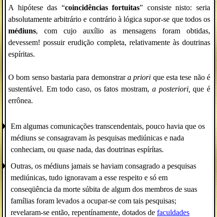
A hipótese das “
coincidências fortuitas
” consiste nisto: seria
absolutamente arbitrário e contrário à lógica supor-se que todos os
médiuns
, com cujo auxílio as mensagens foram obtidas,
devessem! possuir erudição completa, relativamente às doutrinas
espíritas.
O bom senso bastaria para demonstrar
a priori
que esta tese não é
sustentável. Em todo caso, os fatos mostram,
a posteriori,
que é
errônea.
Em algumas comunicações transcendentais, pouco havia que os
médiuns se consagravam às pesquisas mediúnicas e nada
conheciam, ou quase nada, das doutrinas espírítas.
Outras, os médiuns jamais se haviam consagrado a pesquisas
mediúnicas, tudo ignoravam a esse respeito e só em
conseqüência da morte súbita de algum dos membros de suas
famílias foram levados a ocupar-se com tais pesquisas;
revelaram-se então, repentínamente, dotados de
faculdades