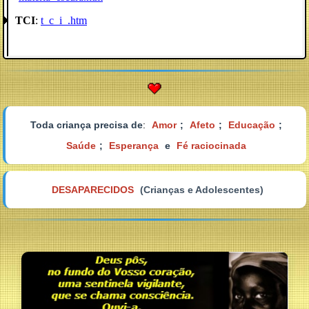
TCI
:
t_c_i_.htm
Toda criança precisa de
:
Amor
;
Afeto
;
Educação
;
Saúde
;
Esperança
e
Fé raciocinada
DESAPARECIDOS
(Crianças e Adolescentes)