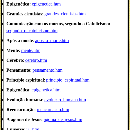
Epigenética:
epigenetica.htm
Grandes cientistas
:
grandes_cientistas.htm
Comunicação com os mortos, segundo o Catolicismo:
segundo_o_catolicismo.htm
Após a morte
:
apos_a_morte.htm
Mente
:
mente.htm
Cérebro
:
cerebro.htm
Pensamento
:
pensamento.htm
Princípio espiritual
:
principio_espiritual.htm
Epigenética
:
epigenetica.htm
Evolução humana
:
evolucao_humana.htm
Reencarnação
:
reencarnacao.htm
A agonia de Jesus:
agonia_de_jesus.htm
Universo
:
u_.htm