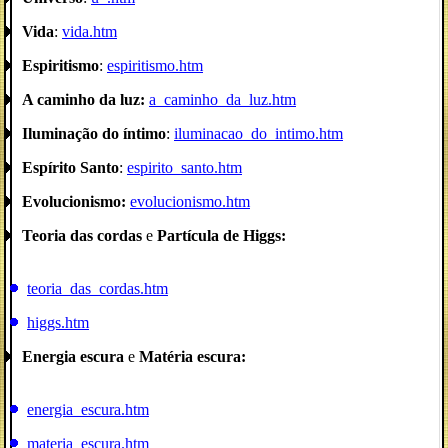
Vida
:
vida.htm
Espiritismo
:
espiritismo.htm
A caminho da luz:
a_caminho_da_luz.htm
Iluminação do íntimo
:
iluminacao_do_intimo.htm
Espírito Santo
:
espirito_santo.htm
Evolucionismo:
evolucionismo.htm
Teoria das cordas
e
Partícula de Higgs:
teoria_das_cordas.htm
higgs.htm
Energia escura
e
Matéria escura:
energia_escura.htm
materia_escura.htm