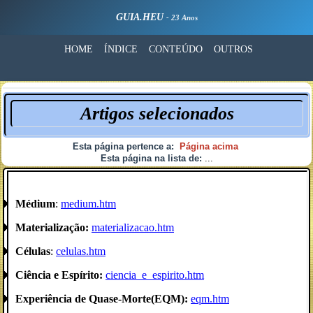
GUIA.HEU
- 23 Anos
HOME
ÍNDICE
CONTEÚDO
OUTROS
Artigos selecionados
Esta página pertence a:
Página acima
Esta página na lista de:
...
Médium
:
medium.htm
Materialização:
materializacao.htm
Células
:
celulas.htm
Ciência e Espírito:
ciencia_e_espirito.htm
Experiência de Quase-Morte(EQM):
eqm.htm