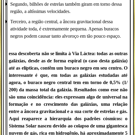
Segundo, bilhões de estrelas também giram em torno dessa
região, a altíssimas velocidades.
Terceiro, a região central, a âncora gravitacional dessa
atividade toda, é extremamente pequena. Apenas buracos
negros podem causar tanto alvoroço em tão pouco espaço.
essa descoberta não se limita à Via Láctea
:
todas as outras
galáxias, desde as de forma espiral (o caso desta galáxia)
até as elípticas, contêm um
buraco negro
em seu centro. O
interessante é que, em todas as galáxias estudadas até
agora, o buraco negro central tem em torno de 0,5% (1/
200) da massa total da galáxia. Resultados como esse não
são uma coincidência
:
eles expressam algo de universal na
formação e no crescimento das galáxias, uma relação
entre a âncora gravitacional e a sua corte de estrelas e gás.
Aqui reaparece a hierarquia dos padrões cósmicos:
o
Sistema Solar nasceu devido ao colapso de uma gigantesca
nuvem de gás, rica em hidrogênio, há aproximadamente 5