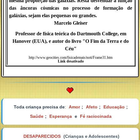
mesma proporção das galáxias. Resta desvendar a função
das âncoras cósmicas no processo de formação de
galáxias, sejam elas pequenas ou grandes.
Marcelo Gleiser
Professor de física teórica do Dartmouth College, em
Hanover (EUA), e autor do livro "O Fim da Terra e do
Céu"
http://www.geocities.com/fisicademais/noti/Frame31.htm
Link desativado
Toda criança precisa de
:
Amor
;
Afeto
;
Educação
;
Saúde
;
Esperança
e
Fé raciocinada
DESAPARECIDOS
(Crianças e Adolescentes)