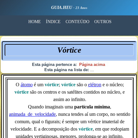
GUIA.HEU
- 23 Anos
HOME
ÍNDICE
CONTEÚDO
OUTROS
Vórtice
Esta página pertence a:
Página acima
Esta página na lista de:
...
O
átomo
é um
vórtice
;
vórtice
são o
elétron
e o núcleo;
vórtice
são os centros e os satélites contidos no núcleo, e
assim ao infinito.
Quando imaginais uma
partícula mínima
,
animada_de_velocidade
, nunca tendes aí um corpo, no sentido
comum, qual o figurais; é sempre um vértice imaterial de
velocidade. E a decomposição dos
vórtice
, em que rodopiam
unidades vertiginosas, menores, prolonga-se ao infinito.