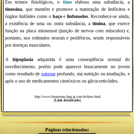
Em termos fisiológicos, o
timo
elabora uma substância, a
timosina
, que mantém e promove a maturação de linfócitos e
órgãos linfóides como o
baço
e
linfonodos
. Reconhece-se ainda,
a existência de uma ou outra substância, a
timina
, que exerce
função na placa mioneural (junção de nervos com músculos) e,
portanto, nos estímulos neurais e periféricos, sendo responsáveis
por doenças musculares.
A
hipoplasia
adquirida é uma conseqüência normal do
envelhecimento, porém pode aparecer bruscamente no jovem
como resultado de
estresse
profundo, má nutrição ou irradiação, e
após o uso de medicamentos citotóxicos ou glicocorticóides.
http://www.bioturmas.hpg.ig.com.br/timo.html
(
Link desativado
)
Páginas relacionadas: