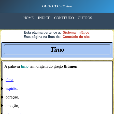
GUIA.HEU
- 23 Anos
HOME
ÍNDICE
CONTEÚDO
OUTROS
Esta página pertence a:
Sistema linfático
Esta página na lista de:
Conteúdo do site
Timo
A palavra
timo
tem origem do grego
thúmon:
alma
,
espírito
,
coração,
emoção,