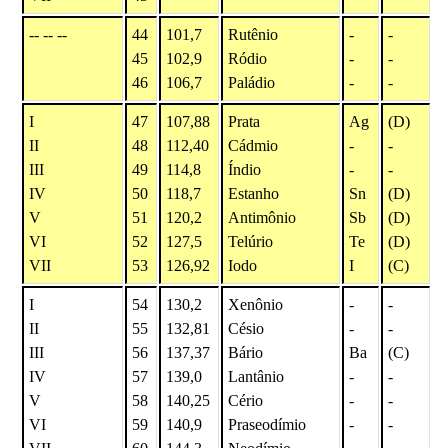
-- -- --
44
101,7
Rutênio
-
-
45
102,9
Ródio
-
-
46
106,7
Paládio
-
-
I
47
107,88
Prata
Ag
(D)
II
48
112,40
Cádmio
-
-
III
49
114,8
Índio
-
-
IV
50
118,7
Estanho
Sn
(D)
V
51
120,2
Antimônio
Sb
(D)
VI
52
127,5
Telúrio
Te
(D)
VII
53
126,92
Iodo
I
(C)
I
54
130,2
Xenônio
-
-
II
55
132,81
Césio
-
-
III
56
137,37
Bário
Ba
(C)
IV
57
139,0
Lantânio
-
-
V
58
140,25
Cério
-
-
VI
59
140,9
Praseodímio
-
-