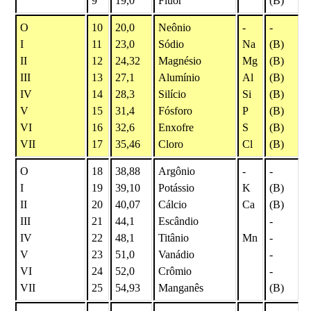
9
19,0
Flúor
(B)
O
10
20,0
Neônio
-
-
I
11
23,0
Sódio
Na
(B)
II
12
24,32
Magnésio
Mg
(B)
III
13
27,1
Alumínio
Al
(B)
IV
14
28,3
Silício
Si
(B)
V
15
31,4
Fósforo
P
(B)
VI
16
32,6
Enxofre
S
(B)
VII
17
35,46
Cloro
Cl
(B)
O
18
38,88
Argônio
-
-
I
19
39,10
Potássio
K
(B)
II
20
40,07
Cálcio
Ca
(B)
III
21
44,1
Escândio
-
IV
22
48,1
Titânio
Mn
-
V
23
51,0
Vanádio
-
VI
24
52,0
Crômio
-
VII
25
54,93
Manganês
(B)