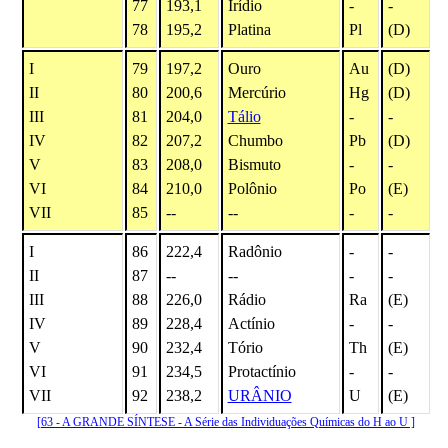
77
193,1
Irídio
-
-
78
195,2
Platina
Pl
(D)
I
79
197,2
Ouro
Au
(D)
II
80
200,6
Mercúrio
Hg
(D)
III
81
204,0
Tálio
-
-
IV
82
207,2
Chumbo
Pb
(D)
V
83
208,0
Bismuto
-
-
VI
84
210,0
Polônio
Po
(E)
VII
85
--
--
-
-
I
86
222,4
Radônio
-
-
II
87
--
--
-
-
III
88
226,0
Rádio
Ra
(E)
IV
89
228,4
Actínio
-
-
V
90
232,4
Tório
Th
(E)
VI
91
234,5
Protactínio
-
-
VII
92
238,2
URÂNIO
U
(E)
[63 - A GRANDE SÍNTESE - A Série das Individuações Químicas do H ao U ]