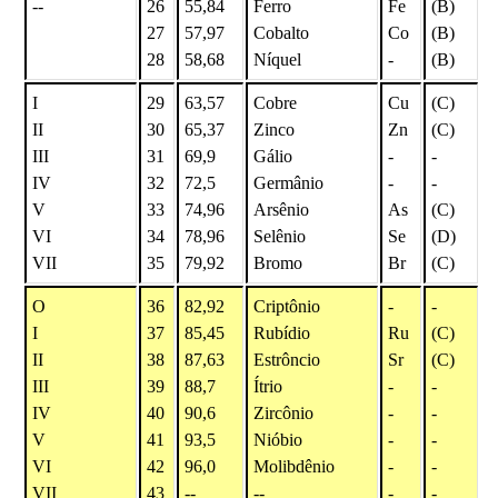
--
26
55,84
Ferro
Fe
(B)
27
57,97
Cobalto
Co
(B)
28
58,68
Níquel
-
(B)
I
29
63,57
Cobre
Cu
(C)
II
30
65,37
Zinco
Zn
(C)
III
31
69,9
Gálio
-
-
IV
32
72,5
Germânio
-
-
V
33
74,96
Arsênio
As
(C)
VI
34
78,96
Selênio
Se
(D)
VII
35
79,92
Bromo
Br
(C)
O
36
82,92
Criptônio
-
-
I
37
85,45
Rubídio
Ru
(C)
II
38
87,63
Estrôncio
Sr
(C)
III
39
88,7
Ítrio
-
-
IV
40
90,6
Zircônio
-
-
V
41
93,5
Nióbio
-
-
VI
42
96,0
Molibdênio
-
-
VII
43
--
--
-
-