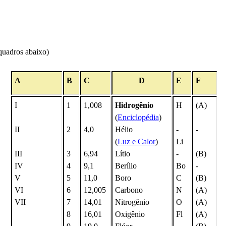
quadros abaixo)
A
B
C
D
E
F
I
1
1,008
Hidrogênio
H
(A)
(
Enciclopédia
)
II
2
4,0
Hélio
-
-
(
Luz e Calor
)
Li
III
3
6,94
Lítio
-
(B)
IV
4
9,1
Berílio
Bo
-
V
5
11,0
Boro
C
(B)
VI
6
12,005
Carbono
N
(A)
VII
7
14,01
Nitrogênio
O
(A)
8
16,01
Oxigênio
Fl
(A)