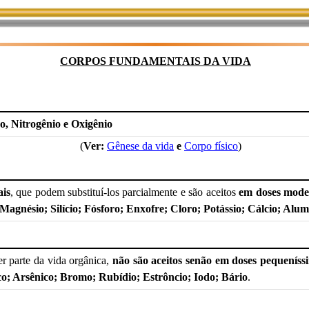
CORPOS FUNDAMENTAIS DA VIDA
o, Nitrogênio e Oxigênio
(
Ver:
Gênese da vida
e
Corpo físico
)
ais
, que podem substituí-los parcialmente e são aceitos
em doses mode
; Magnésio; Silício; Fósforo; Enxofre; Cloro; Potássio; Cálcio; Al
r parte da vida orgânica,
não são aceitos senão em doses pequeníss
co; Arsênico; Bromo; Rubídio; Estrôncio; Iodo; Bário
.