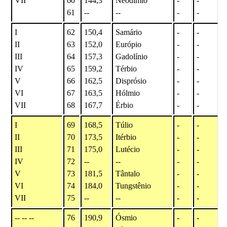
VII
60
144,3
Neodímio
-
-
61
--
--
-
-
I
62
150,4
Samário
-
-
II
63
152,0
Európio
-
-
III
64
157,3
Gadolínio
-
-
IV
65
159,2
Térbio
-
-
V
66
162,5
Disprósio
-
-
VI
67
163,5
Hólmio
-
-
VII
68
167,7
Érbio
-
-
I
69
168,5
Túlio
-
-
II
70
173,5
Itérbio
-
-
III
71
175,0
Lutécio
-
-
IV
72
--
--
-
-
V
73
181,5
Tântalo
-
-
VI
74
184,0
Tungstênio
-
-
VII
75
--
--
-
-
-- -- --
76
190,9
Ósmio
-
-