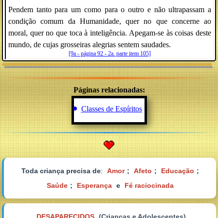
Pendem tanto para um como para o outro e não ultrapassam a
condição comum da Humanidade, quer no que concerne ao
moral, quer no que toca à inteligência. Apegam-se às coisas deste
mundo, de cujas grosseiras alegrias sentem saudades.
[9a - página 92 - 2a. parte item 105]
Páginas relacionadas:
Classes de Espíritos
Toda criança precisa de
:
Amor
;
Afeto
;
Educação
;
Saúde
;
Esperança
e
Fé raciocinada
DESAPARECIDOS
(Crianças e Adolescentes)