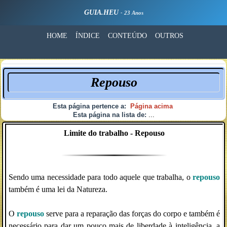
GUIA.HEU
- 23 Anos
HOME
ÍNDICE
CONTEÚDO
OUTROS
Repouso
Esta página pertence a:
Página acima
Esta página na lista de:
...
Limite do trabalho - Repouso
Sendo uma necessidade para todo aquele que trabalha, o
repouso
também é uma lei da Natureza.
O
repouso
serve para a reparação das forças do corpo e também é
necessário para dar um pouco mais de liberdade à inteligência, a