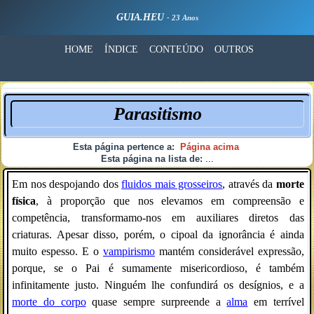
GUIA.HEU
- 23 Anos
HOME
ÍNDICE
CONTEÚDO
OUTROS
Parasitismo
Esta página pertence a:
Página acima
Esta página na lista de:
...
Em nos despojando dos
fluidos mais grosseiros
, através da
morte
física
, à proporção que nos elevamos em compreensão e
competência, transformamo-nos em auxiliares diretos das
criaturas. Apesar disso, porém, o cipoal da ignorância é ainda
muito espesso. E o
vampirismo
mantém considerável expressão,
porque, se o Pai é sumamente misericordioso, é também
infinitamente justo. Ninguém lhe confundirá os desígnios, e a
morte do corpo
quase sempre surpreende a
alma
em terrível