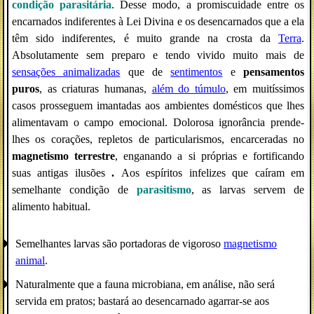
condição parasitária
. Desse modo, a promiscuidade entre os
encarnados indiferentes à Lei Divina e os desencarnados que a ela
têm sido indiferentes, é muito grande na crosta da
Terra
.
Absolutamente sem preparo e tendo vivido muito mais de
sensações animalizadas
que de
sentimentos
e
pensamentos
puros
, as criaturas humanas,
além do túmulo
, em muitíssimos
casos prosseguem imantadas aos ambientes domésticos que lhes
alimentavam o campo emocional. Dolorosa ignorância prende-
lhes os corações, repletos de particularismos, encarceradas no
magnetismo terrestre
, enganando a si próprias e fortificando
suas antigas ilusões
.
Aos espíritos infelizes que caíram em
semelhante condição de
parasitismo
, as larvas servem de
alimento habitual.
Semelhantes larvas são portadoras de vigoroso
magnetismo
animal
.
Naturalmente que a fauna microbiana, em análise, não será
servida em pratos; bastará ao desencarnado agarrar-se aos