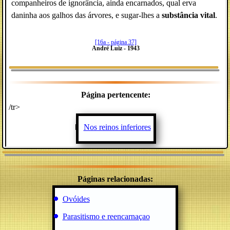
companheiros de ignorância, ainda encarnados, qual erva
daninha aos galhos das árvores, e sugar-lhes a
substância vital
.
[16a - página 37]
André Luiz - 1943
Página pertencente:
/tr>
Nos reinos inferiores
Páginas relacionadas:
Ovóides
Parasitismo e reencarnaçao