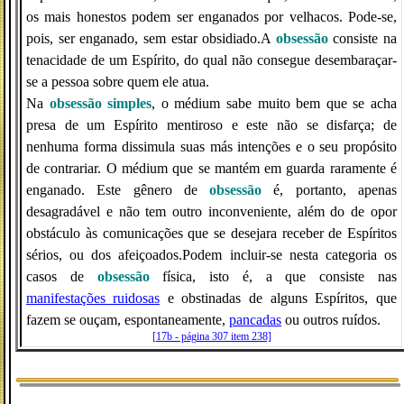
os mais honestos podem ser enganados por velhacos. Pode-se,
pois, ser enganado, sem estar obsidiado.A
obsessão
consiste na
tenacidade de um Espírito, do qual não consegue desembaraçar-
se a pessoa sobre quem ele atua.
Na
obsessão
simples
, o médium sabe muito bem que se acha
presa de um Espírito mentiroso e este não se disfarça; de
nenhuma forma dissimula suas más intenções e o seu propósito
de contrariar. O médium que se mantém em guarda raramente é
enganado. Este gênero de
obsessão
é, portanto, apenas
desagradável e não tem outro inconveniente, além do de opor
obstáculo às comunicações que se desejara receber de Espíritos
sérios, ou dos afeiçoados.Podem incluir-se nesta categoria os
casos de
obsessão
física, isto é, a que consiste nas
manifestações_ruidosas
e obstinadas de alguns Espíritos, que
fazem se ouçam, espontaneamente,
pancadas
ou outros ruídos.
[17b - página 307 item 238]