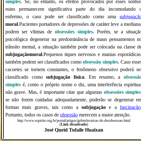
simples
. Se, no entanto, os efeitos provocados por esses sonho
ruins permanecem significativa parte do dia incomodando 
enfermo, o caso pode ser classificado como uma
subjugaçã
moral
.Pacientes portadores de depressões de caráter leve a mediana
podem ser vítimas de
obsessões simples
. Porém, se a situaçã
psicológica degenerar na predominância de maus pensamentos n
trânsito mental, a situação também pode ser colocada na classe d
subjugaçãomoral
.Pequenos tiques nervosos e manias esporádicas
também podem ser classificados como
obsessão simples
. Caso esse
cacoetes se tornem constantes, o fenômeno obsessivo poderá se
classificado como
subjugação física
. Em resumo, a
obsessã
simples
é, como o próprio nome o diz, uma interferência espiritua
não grave. Mas, é importante citar que algumas
obsessões simples
se não forem cuidadas adequadamente, poderão se degenerar e
formas mais graves, tais como a
subjugação
e a
fascinação
Portanto, todos os casos de
obsessão
merecem a maior atenção.
http://www.espirito.org.br/portal/artigos/gebm/tecnicas-de-desobsessao.html
(
Link desativado
)
José Queid Tufaile Huaixan