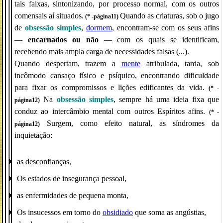
tais faixas, sintonizando, por processo normal, com os outros
comensais aí situados.
Quando as criaturas, sob o jugo
(* -página11)
de
obsessão simples
,
dormem
, encontram-se com os seus afins
—
encarnados ou não
— com os quais se identificam,
recebendo mais ampla carga de necessidades falsas (...).
Quando despertam, trazem a
mente
atribulada, tarda, sob
incômodo cansaço físico e psíquico, encontrando dificuldade
para fixar os compromissos e lições edificantes da vida.
(* -
Na
obsessão simples
, sempre há uma ideia fixa que
página12)
conduz ao intercâmbio mental com outros Espíritos afins.
(* -
Surgem, como efeito natural, as síndromes da
página12)
inquietação:
as desconfianças,
Os estados de insegurança pessoal,
as enfermidades de pequena monta,
Os insucessos em torno do
obsidiado
que soma as angústias,