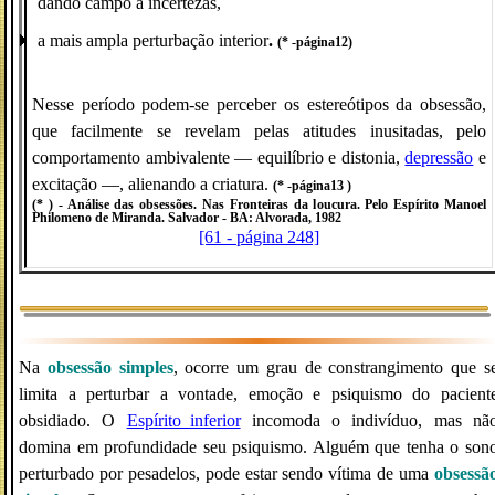
dando campo a incertezas,
a mais ampla perturbação interior
.
(* -página12)
Nesse período podem-se perceber os estereótipos da obsessão,
que facilmente se revelam pelas atitudes inusitadas, pelo
comportamento ambivalente — equilíbrio e distonia,
depressão
e
excitação —, alienando a criatura.
(* -página13 )
(* ) - Análise das obsessões. Nas Fronteiras da loucura. Pelo Espírito Manoel
Philomeno de Miranda. Salvador - BA: Alvorada, 1982
[61 - página 248]
Na
obsessão simples
, ocorre um grau de constrangimento que s
limita a perturbar a vontade, emoção e psiquismo do pacient
obsidiado. O
Espírito_inferior
incomoda o indivíduo, mas nã
domina em profundidade seu psiquismo. Alguém que tenha o son
perturbado por pesadelos, pode estar sendo vítima de uma
obsessã