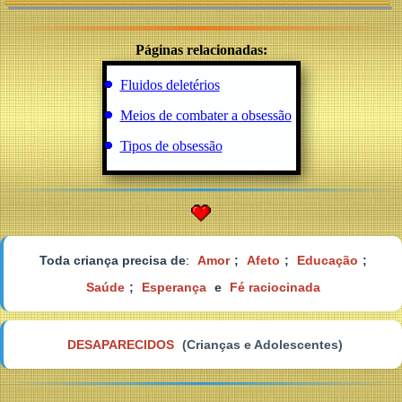
Páginas relacionadas:
Fluidos deletérios
Meios de combater a obsessão
Tipos de obsessão
Toda criança precisa de
:
Amor
;
Afeto
;
Educação
;
Saúde
;
Esperança
e
Fé raciocinada
DESAPARECIDOS
(Crianças e Adolescentes)