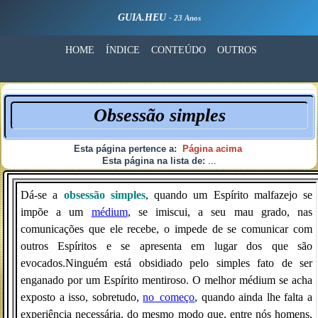
GUIA.HEU
- 23 Anos
HOME
ÍNDICE
CONTEÚDO
OUTROS
Obsessão simples
Esta página pertence a:
Página acima
Esta página na lista de:
...
Dá-se a
obsessão
simples
, quando um Espírito malfazejo se
impõe a um
médium
, se imiscui, a seu mau grado, nas
comunicações que ele recebe, o impede de se comunicar com
outros Espíritos e se apresenta em lugar dos que são
evocados.Ninguém está obsidiado pelo simples fato de ser
enganado por um Espírito mentiroso. O melhor médium se acha
exposto a isso, sobretudo,
no_começo
, quando ainda lhe falta a
experiência necessária, do mesmo modo que, entre nós homens,