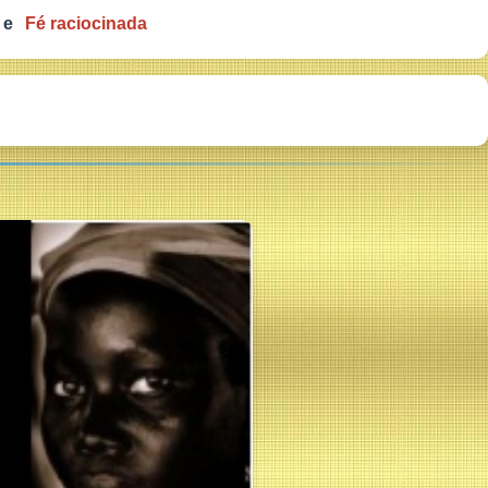
e
Fé raciocinada