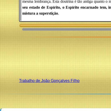
mesma lembrança. Esta doutrina é tão antiga quanto o 
seu estado de Espírito, o Espírito encarnado tem, in
mistura a superstição
.
Trabalho de João Gonçalves Filho