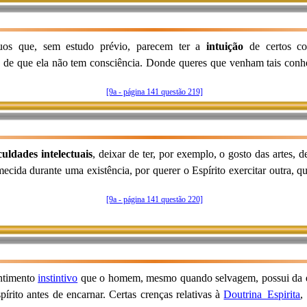
íduos que, sem estudo prévio, parecem ter a
intuição
de certos con
as de que ela não tem consciência. Donde queres que venham tais co
[9a - página 141 questão 219]
culdades intelectuais
, deixar de ter, por exemplo, o gosto das artes, 
ida durante uma existência, por querer o Espírito exercitar outra, q
[9a - página 141 questão 220]
entimento
instintivo
que o homem, mesmo quando selvagem, possui da e
rito antes de encarnar. Certas crenças relativas à
Doutrina_Espirita
,