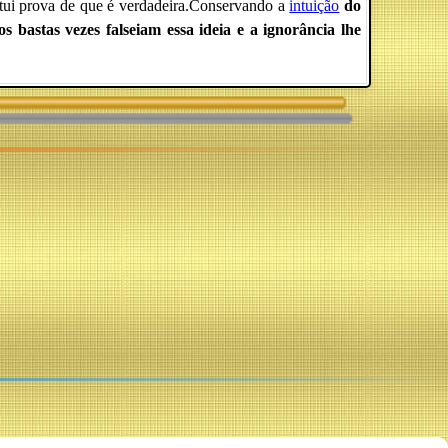
itui prova de que é verdadeira.Conservando a
intuição
do
s bastas vezes falseiam essa ideia e a ignorância lhe