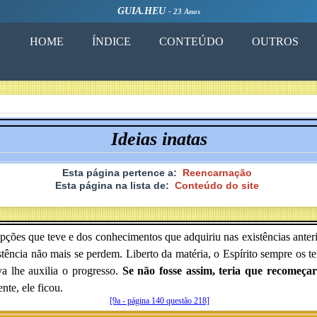
GUIA.HEU
- 23 Anos
HOME
ÍNDICE
CONTEÚDO
OUTROS
Ideias inatas
Esta página pertence a:
Reencarnação
Esta página na lista de:
Conteúdo do site
pções que teve e dos conhecimentos que adquiriu nas existências ante
tência não mais se perdem. Liberto da matéria, o Espírito sempre os t
a lhe auxilia o progresso.
Se não fosse assim, teria que recomeça
nte, ele ficou.
[9a - página 140 questão 218]