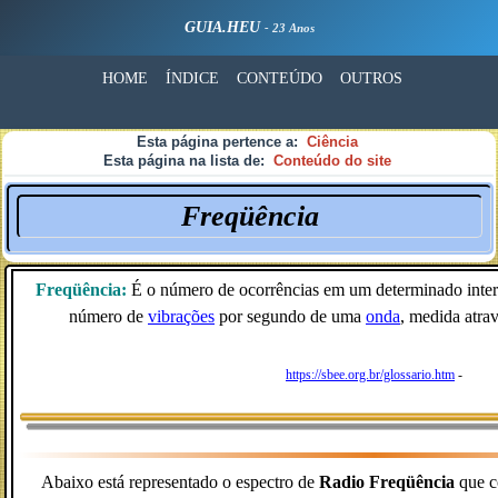
GUIA.HEU
- 23 Anos
HOME
ÍNDICE
CONTEÚDO
OUTROS
Esta página pertence a:
Ciência
Esta página na lista de:
Conteúdo do site
Freqüência
Freqüência:
É o número de ocorrências em um determinado inter
número de
vibrações
por segundo de uma
onda
, medida atra
https://sbee.org.br/glossario.htm
-
Abaixo está representado o espectro de
Radio Freqüência
que c