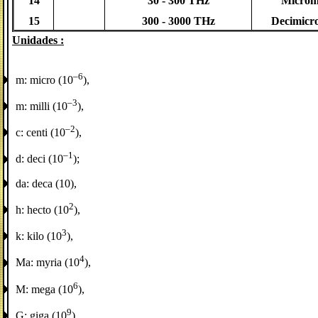
14
30 - 300 THz
Microm
15
300 - 3000 THz
Decimicr
Unidades :
–6
m: micro (10
),
–3
m: milli (10
),
–2
c: centi (10
),
–1
d: deci (10
);
da: deca (10),
2
h: hecto (10
),
3
k: kilo (10
),
4
Ma: myria (10
),
6
M: mega (10
),
9
G: giga (10
),