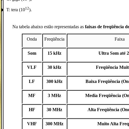
12
T: tera (10
).
Na tabela abaixo estão representadas as
faixas de freqüência d
Onda
Freqüência
Faixa
Som
15 kHz
Ultra Som até 
VLF
30 kHz
Freqüência Muit
LF
300 kHz
Baixa Freqüência (
On
MF
3 MHz
Media Freqüência (
On
HF
30 MHz
Alta Freqüência (
Ond
VHF
300 MHz
Muito Alta Freq