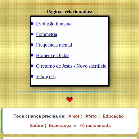
Páginas relacionadas:
Evolução humana
Fotometria
Frequência menta
l
Homem e Ondas
O retorno de Jesus - Novo sacrifício
Vibrações
Toda criança precisa de
:
Amor
;
Afeto
;
Educação
;
Saúde
;
Esperança
e
Fé raciocinada