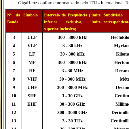
GigaHertz conforme normatizado pelo ITU - International 
N° da
Símbolo
Intervalo de Freqüência (limite
Subdivisã
Banda
inferior exclusivo, limite
correspondent
superior inclusivo)
3
ULF
300 - 3000 kHz
Hectokil
4
VLF
3 - 30 kHz
Myriam
5
LF
30 - 300 kHz
Kilomé
6
MF
300 - 3000 kHz
Hectom
7
HF
3 - 30 MHz
Decamé
8
VHF
30 - 300 MHz
Métr
9
UHF
300 - 3000 MHz
Decimé
10
SHF
3 - 30 GHz
Centim
11
EHF
30 - 300 GHz
Millim
12
300 - 3000 GHz
Decimill
13
3 - 30 THz
Centimill