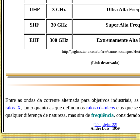
UHF
3 GHz
Ultra Alta Freq
SHF
30 GHz
Super Alta Freq
EHF
300 GHz
Extremamente Alta 
http://paginas.terra.com.br/arte/sarmentocampos/Her
(
Link desativado
)
Entre as ondas da corrente alternada para objetivos industriais, a
raios_X
, tanto quanto as que definem os
raios cósmicos
e as que se 
qualquer diferença de natureza, mas sim de
freqüência
, considerad
[29 - página 22]
André Luiz - 1959