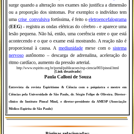
surge quando a alteração nos exames não justifica a dimensão
ou a proporção dos sintomas. Por exemplo
:
o indivíduo tem
uma
crise_convulsiva
fortíssima, é feito o
eletroencefalograma
(
EEG
) - registra as ondas elétricas do cérebro - e aparece uma
lesão pequena. Não há, então, uma coerência entre o que está
acontecendo e o que o exame está mostrando. A reação não é
proporcional à causa. A
mediunidade
mexe com o
sistema
nervoso
autônomo – descarga de adrenalina, aceleração do
ritmo cardíaco, aumento da pressão arterial.
http://www.espirito.org.br/portal/publicacoes/esp-ciencia/003/pineal.html
(
Link desativado
)
Paula Calloni de Souza
Entrevista da revista Espiritismo & Ciência com o psiquiatra e mestre em
Ciências pela Universidade de São Paulo, dr. Sérgio Felipe de Oliveira. Diretor-
clínico do Instituto Pineal Mind, e diretor-presidente da AMESP (Associação
Médico-Espirita de São Paulo)
Páginas relacionadas: