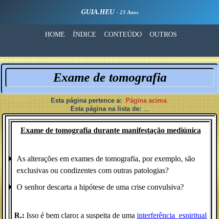
GUIA.HEU
- 23 Anos
HOME
ÍNDICE
CONTEÚDO
OUTROS
Exame de tomografia
Esta página pertence a:
Página acima
Esta página na lista de:
...
Exame de tomografia durante manifestação mediúnica
As alterações em exames de tomografia, por exemplo, são
exclusivas ou condizentes com outras patologias?
O senhor descarta a hipótese de uma crise convulsiva?
R.:
Isso é bem claro
:
a suspeita de uma
interferência_espiritual