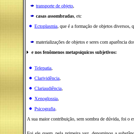
transporte de objeto
,
casas assombradas
, etc
Ectoplasmia
, que é a formação de objetos diversos,
materializações de objetos e seres com aparência do
e nos fenômenos metapsíquicos subjetivos:
Telepatia
,
Clarividência
,
Clariaudiência
,
Xenoglossia
,
Psicografia
.
A sua maior contribuição, sem sombra de dúvida, foi o 
Foi ele quem, pela primeira vez, denominou a substâ