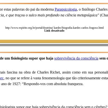
or estas palavras do pai da moderna
Parapsicologia
, o fisiólogo Charle
cia, e que traçou o sulco mais profundo na ciência metapsíquica"
(Char
http://www.espirito.org.br/portal/doutrina/ kardec/biografia-kardec-carlos-fragoso.html
Link desativado
e um fisiologista supor que haja
sobrevivência da consciência
sem 
mais fascina na obra de Charles Richet, assim como em sua personali
dec
, no que se refere à vasta fenomenologia que tão criteriosamente est
 no ano de 1927: “Respondo-vos com absoluta franqueza.
iologista supor que haja sobrevivência da consciência sem o cérebro?