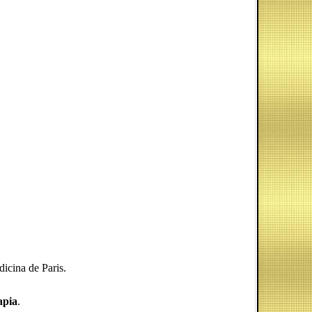
icina de Paris.
apia
.