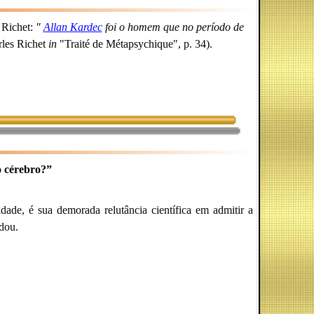
s Richet:
"
Allan Kardec
foi o homem que no período de
les Richet
in
"Traité de Métapsychique", p. 34).
o cérebro?”
dade, é sua demorada relutância científica em admitir a
udou.