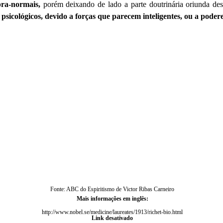
ra-normais,
porém deixando de lado a parte doutrinária oriunda des
sicológicos, devido a forças que parecem inteligentes, ou a poder
Fonte: ABC do Espiritismo de Victor Ribas Carneiro
Mais informações em inglês:
http://www.nobel.se/medicine/laureates/1913/richet-bio.html
Link desativado