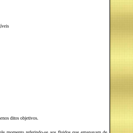
íveis
enos ditos objetivos.
ele momento referindo-se aos fluidos que emanavam de