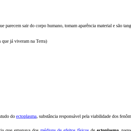
 que parecem sair do corpo humano, tomam aparência material e são tang
s que já viveram na Terra)
estudo do
ectoplasma
, substância responsável pela viabilidade dos fenôm
ncia que emanava dos
médiuns de efeitos físicos
de
ectoplasma
, naqu