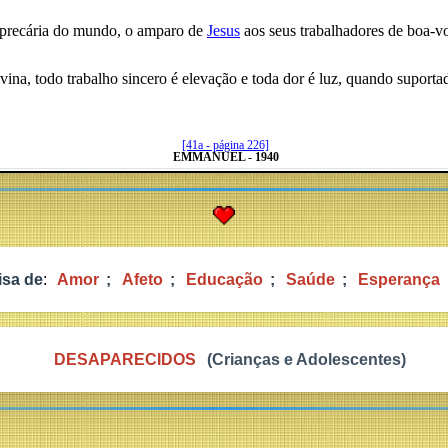
o precária do mundo, o amparo de
Jesus
aos seus trabalhadores de boa-v
divina, todo trabalho sincero é elevação e toda dor é luz, quando supor
[41a - página 226]
EMMANUEL - 1940
isa de
:
Amor
;
Afeto
;
Educação
;
Saúde
;
Esperança
DESAPARECIDOS
(Crianças e Adolescentes)