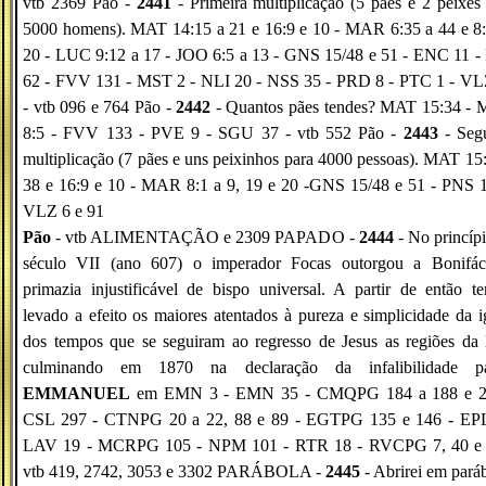
vtb 2369 Pão -
2441
- Primeira multiplicação (5 pães e 2 peixes
5000 homens). MAT 14:15 a 21 e 16:9 e 10 - MAR 6:35 a 44 e 8:
20 - LUC 9:12 a 17 - JOO 6:5 a 13 - GNS 15/48 e 51 - ENC 11 -
62 - FVV 131 - MST 2 - NLI 20 - NSS 35 - PRD 8 - PTC 1 - VL
- vtb 096 e 764 Pão -
2442
- Quantos pães tendes? MAT 15:34 -
8:5 - FVV 133 - PVE 9 - SGU 37 - vtb 552 Pão -
2443
- Seg
multiplicação (7 pães e uns peixinhos para 4000 pessoas). MAT 15
38 e 16:9 e 10 - MAR 8:1 a 9, 19 e 20 -GNS 15/48 e 51 - PNS 1
VLZ 6 e 91
Pão
- vtb ALIMENTAÇÃO e 2309 PAPADO -
2444
- No princíp
século VII (ano 607) o imperador Focas outorgou a Bonifác
primazia injustificável de bispo universal. A partir de então t
levado a efeito os maiores atentados à pureza e simplicidade da i
dos tempos que se seguiram ao regresso de Jesus as regiões da
culminando em 1870 na declaração da infalibilidade pa
EMMANUEL
em EMN 3 - EMN 35 - CMQPG 184 a 188 e 2
CSL 297 - CTNPG 20 a 22, 88 e 89 - EGTPG 135 e 146 - EPL
LAV 19 - MCRPG 105 - NPM 101 - RTR 18 - RVCPG 7, 40 e 
vtb 419, 2742, 3053 e 3302 PARÁBOLA -
2445
- Abrirei em pará