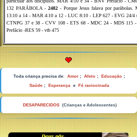
particular aos discípulos. MAR 4:10 e 34 - BNV Prefácio - C
132 PARÁBOLA -
2482
- Porque Jesus falava por parábolas.
13:10 a 14 - MAR 4:10 a 12 - LUC 8:10 - LEP 627 - EVG 24/4 e
CTNPG 37 e 38 - CVV 108 - ETS 68 - MDC 24 - MDS 115 -
Prefácio -RES 59 - vtb 475
Toda criança precisa de
:
Amor
;
Afeto
;
Educação
;
Saúde
;
Esperança
e
Fé raciocinada
DESAPARECIDOS
(Crianças e Adolescentes)