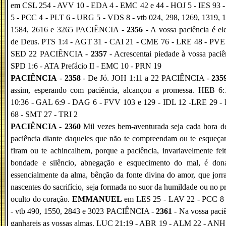
em CSL 254 - AVV 10 - EDA 4 - EMC 42 e 44 - HOJ 5 - IES 93 -
5 - PCC 4 - PLT 6 - URG 5 - VDS 8 - vtb 024, 298, 1269, 1319, 
1584, 2616 e 3265 PACIÊNCIA -
2356
- A vossa paciência é el
de Deus. PTS 1:4 - AGT 31 - CAI 21 - CME 76 - LRE 48 - PVE 
SED 22 PACIÊNCIA -
2357
- Acrescentai piedade à vossa paciê
SPD 1:6 - ATA Prefácio II - EMC 10 - PRN 19
PACIÊNCIA
-
2358
- De Jó. JOH 1:11 a 22 PACIÊNCIA -
235
assim, esperando com paciência, alcançou a promessa. HEB 6:
10:36 - GAL 6:9 - DAG 6 - FVV 103 e 129 - IDL 12 -LRE 29 -
68 - SMT 27 - TRI 2
PACIÊNCIA - 2360
Mil vezes bem-aventurada seja cada hora d
paciência diante daqueles que não te compreendam ou te esqueça
firam ou te achincalhem, porque a paciência, invariavelmente fei
bondade e silêncio, abnegação e esquecimento do mal, é dona
essencialmente da alma, bênção da fonte divina do amor, que jorr
nascentes do sacrifício, seja formada no suor da humildade ou no p
oculto do coração.
EMMANUEL
em LES 25 - LAV 22 - PCC 8 
- vtb 490, 1550, 2843 e 3023 PACIÊNCIA -
2361
- Na vossa paci
ganhareis as vossas almas. LUC 21:19 - ABR 19 - ALM 22 - ANH 