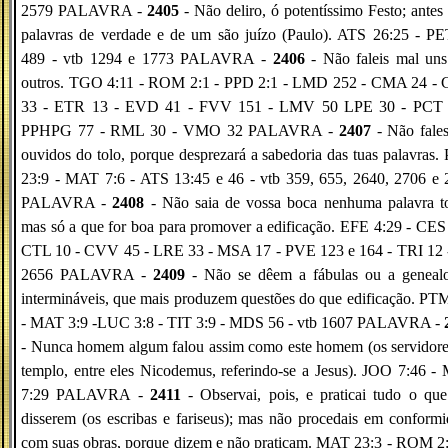
2579 PALAVRA -
2405
- Não deliro, ó potentíssimo Festo; antes
palavras de verdade e de um são juízo (Paulo). ATS 26:25 - P
489 - vtb 1294 e 1773 PALAVRA -
2406
- Não faleis mal uns
outros. TGO 4:11 - ROM 2:1 - PPD 2:1 - LMD 252 - CMA 24 -
33 - ETR 13 - EVD 41 - FVV 151 - LMV 50 LPE 30 - PCT 
PPHPG 77 - RML 30 - VMO 32 PALAVRA -
2407
- Não fales
ouvidos do tolo, porque desprezará a sabedoria das tuas palavras
23:9 - MAT 7:6 - ATS 13:45 e 46 - vtb 359, 655, 2640, 2706 e 
PALAVRA -
2408
- Não saia de vossa boca nenhuma palavra to
mas só a que for boa para promover a edificação. EFE 4:29 - CES
CTL 10 - CVV 45 - LRE 33 - MSA 17 - PVE 123 e 164 - TRI 12 -
2656 PALAVRA -
2409
- Não se dêem a fábulas ou a genealo
intermináveis, que mais produzem questões do que edificação. PT
- MAT 3:9 -LUC 3:8 - TIT 3:9 - MDS 56 - vtb 1607 PALAVRA -
- Nunca homem algum falou assim como este homem (os servidore
templo, entre eles Nicodemus, referindo-se a Jesus). JOO 7:46 
7:29 PALAVRA -
2411
- Observai, pois, e praticai tudo o qu
disserem (os escribas e fariseus); mas não procedais em conform
com suas obras, porque dizem e não praticam. MAT 23:3 - ROM 2