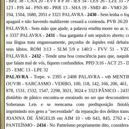
- BPZ 38 - CNA 20 - EVV 8 e 39 - IES 54 - LES 26 - LZE 35 -
123 - PJS 44 - PNS 80 - PRR 13 - SHA 19 - SMD 40 - VMO 20 -
194, 1504, 1680, 2051 e 3321 PALAVRA -
2430
- Sem lenha o fo
apagará e não havendo maldizente cessará a contenda. PVB 26:20
PALAVRA - Sem mão que ajude, a palavra erudita morre no ar. v
e 3337 PALAVRA -
2431
- Sua garganta é um sepulcro aberto; 
sua língua trata enganosamente, peçonha de áspides está debai
seus lábios. ROM 3:13 - SLM 5:9 e 140:3 - FVV 51 - VZ
PALAVRA -
2432
- Tende uma boa consciência para que, naqui
que falam mal de vós, fiquem confundidos. PPD 3:16 - ACT 25 -
25 - EMC 13 - LPE 32
PALAVRA
- Torpe. v. 2395 e 2408 PALAVRA - vtb MENTI
OUVIR - SARCASMO - VERBO, 100, 118, 142, 166, 206, 461, 
878, 1531, 1532, 1547, 2298, 3021, 3024 e 3323 PÂNICO - 2433
distúrbio de pânico encontra-se enraizado no ser que desconsider
Soberanas Leis e se reencarna com predisposição fisiológ
imprimindo nos gens a "necessidade" da reparação dos delitos trans
JOANNA DE ÂNGELIS em AIM 10 - vtb 643, 845, 2762 e 
PANTEÍSMO -
2434
- No Panteísmo propriamente dito, considera