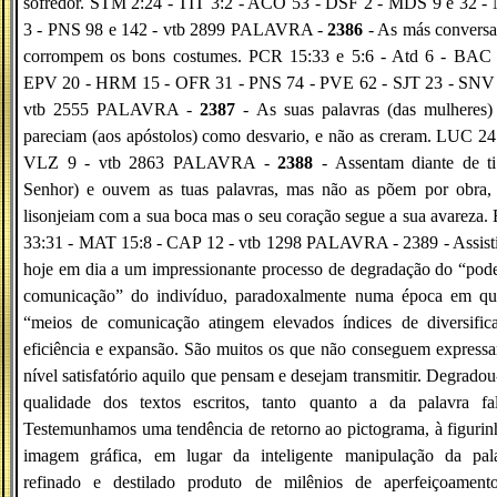
sofredor. STM 2:24 - TIT 3:2 - ACO 53 - DSF 2 - MDS 9 e 32 -
3 - PNS 98 e 142 - vtb 2899 PALAVRA -
2386
- As más conversa
corrompem os bons costumes. PCR 15:33 e 5:6 - Atd 6 - BAC 
EPV 20 - HRM 15 - OFR 31 - PNS 74 - PVE 62 - SJT 23 - SNV 
vtb 2555 PALAVRA -
2387
- As suas palavras (das mulheres)
pareciam (aos apóstolos) como desvario, e não as creram. LUC 24
VLZ 9 - vtb 2863 PALAVRA -
2388
- Assentam diante de ti
Senhor) e ouvem as tuas palavras, mas não as põem por obra, 
lisonjeiam com a sua boca mas o seu coração segue a sua avareza
33:31 - MAT 15:8 - CAP 12 - vtb 1298 PALAVRA - 2389 - Assist
hoje em dia a um impressionante processo de degradação do “pod
comunicação” do indivíduo, paradoxalmente numa época em qu
“meios de comunicação atingem elevados índices de diversifica
eficiência e expansão. São muitos os que não conseguem express
nível satisfatório aquilo que pensam e desejam transmitir. Degradou
qualidade dos textos escritos, tanto quanto a da palavra fal
Testemunhamos uma tendência de retorno ao pictograma, à figurin
imagem gráfica, em lugar da inteligente manipulação da pala
refinado e destilado produto de milênios de aperfeiçoament