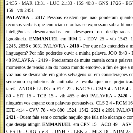
24:35 - MAR 13:31 - LUC 21:33 - ISS 40:8 - GNS 17/26 - E
159 - vtb 2451
PALAVRA - 2417
Pessoas existem que não ponderam quanto
recursos verbais que enunciam e outras se expressam sob a hipno
inteligências desencarnadas em desespero ou desfiguradas 
ignorância.
EMMANUEL
em IRM 2 - EDV 25 - vtb 1543, 1
2245, 2656 e 3031 PALAVRA -
2418
- Por que não entendeis a 
linguagem? Por não poderdes ouvir a minha palavra. JOO 8:43 -
48 PALAVRA - 2419 - Precisamos de muita cautela com a palavra
momentos de tensão alta do nosso mundo emotivo, a fim de que a 
voz não se desmande em gritos selvagens ou em considerações cr
semeando espinheiros de antipatia e revolta que nos prejudica
tarefa. ANDRÉ LUIZ em ETC 22 - BAC 30 - CMA 4 - NDB 4 -
80 - SJT 15 - TCB 15 - vtb 455 e 460 PALAVRA -
2420
-
ninguém vos engane com palavras persuasivas. CLS 2:4 - ROM 16
EFE 4:14 - CVV 78 - vtb 880, 1524, 1542, 2621 e 2691 PALAV
2421
- Quem fala sem o coração naquilo que fala não alcança o co
que deseja atingir.
EMMANUEL
em CPN 15 - ACO 49 - ASV 
CES 16 - CRG 5 e 31 - DNH 7 - LEK 2 - MLZ 18 - NDM 23 -