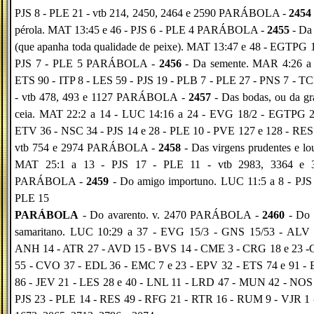
PJS 8 - PLE 21 - vtb 214, 2450, 2464 e 2590 PARÁBOLA -
2454
pérola. MAT 13:45 e 46 - PJS 6 - PLE 4 PARÁBOLA -
2455
- Da 
(que apanha toda qualidade de peixe). MAT 13:47 e 48 - EGTPG 
PJS 7 - PLE 5 PARÁBOLA -
2456
- Da semente. MAR 4:26 a 
ETS 90 - ITP 8 - LES 59 - PJS 19 - PLB 7 - PLE 27 - PNS 7 - T
- vtb 478, 493 e 1127 PARÁBOLA -
2457
- Das bodas, ou da gr
ceia. MAT 22:2 a 14 - LUC 14:16 a 24 - EVG 18/2 - EGTPG 2
ETV 36 - NSC 34 - PJS 14 e 28 - PLE 10 - PVE 127 e 128 - RES 
vtb 754 e 2974 PARÁBOLA -
2458
- Das virgens prudentes e lo
MAT 25:1 a 13 - PJS 17 - PLE 11 - vtb 2983, 3364 e 
PARÁBOLA -
2459
- Do amigo importuno. LUC 11:5 a 8 - PJS 
PLE 15
PARÁBOLA
- Do avarento. v. 2470 PARÁBOLA -
2460
- Do
samaritano. LUC 10:29 a 37 - EVG 15/3 - GNS 15/53 - ALV 
ANH 14 - ATR 27 - AVD 15 - BVS 14 - CME 3 - CRG 18 e 23 
55 - CVO 37 - EDL 36 - EMC 7 e 23 - EPV 32 - ETS 74 e 91 -
86 - JEV 21 - LES 28 e 40 - LNL 11 - LRD 47 - MUN 42 - NOS 
PJS 23 - PLE 14 - RES 49 - RFG 21 - RTR 16 - RUM 9 - VJR 1 -