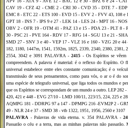
APV 16 - ATA 9 - AVE 12 - BAC 12 e 30 - BPZ 6 e 24 - CAI 
CAV 19 - CFZ 42 - CME 2 - CRI 30 - CVD 35 - DTE 7 - EDP 
EMC 8 - ETC 22 - ETS 100 - EVD 15 - EVV 2 - FVV 43, 108 e 1
GPT 18 - INS 7 - IPS 9 e 27 - LEK 14 - LES 24 - MPT 16 - NOS 
OBV 2 - OFR 19 - OTM 41 - PAZ 13 e 15 - PDA 23 - PLT 8 -
30 - PSC 21 - PVE 164 - RDV 17 - RFG 14 - SGU 13 e 21 - SHA 
SMD 27 - SNV 3 e 40 - VEP 17 - VLZ 16 e 160 - VZG 20 e 44 -
182, 1180, 1447m, 1541, 1592m, 1825, 2339, 2340, 2380, 2381, 
2554, 3042 e 3091 PALAVRA -
2415
- Os Espíritos se vêem 
compreendem. A palavra é material: é o reflexo do Espírito. O f
universal estabelece entre eles constante comunicação; é o veícu
transmissão de seus pensamentos, como para vós, o ar o é do s
uma espécie de telegrafo universal, que liga todos os mundos e pe
que os Espíritos se correspondam de um mundo a outro. LEP 282 
420, 421 e 448 - EVG 27/10 - LMD 100/11, 223/15, 224, 225 e 28
AQMPG 181 - DDRPG 97 a 147 - DPMPG 216 -EVM2P 2 - G
49 - NLR 24 e 37 - SMD 38 - vtb 1322, 1951, 1956, 2560 e 3107
PALAVRA
- Palavras de vida eterna. v. 354 PALAVRA -
24
Passarão o céu e a terra, mas as minhas palavras não passarão