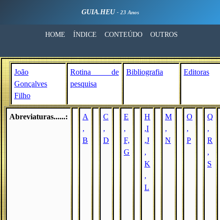
GUIA.HEU
- 23 Anos
HOME
ÍNDICE
CONTEÚDO
OUTROS
João
Rotina de
Bibliografia
Editoras
Gonçalves
pesquisa
Filho
Abreviaturas......:
A
C
E
H
M
O
Q
,
,
,
,I
,
,
,
B
D
F,
,J
N
P
R
G
,
,
K
S
,
L