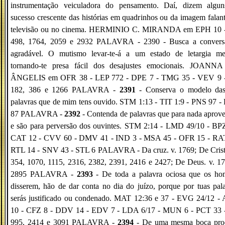
instrumentação veiculadora do pensamento. Daí, dizem algun
sucesso crescente das histórias em quadrinhos ou da imagem falan
televisão ou no cinema. HERMINIO C. MIRANDA em EPH 10 -
498, 1764, 2059 e 2932 PALAVRA - 2390 - Busca a convers
agradável. O mutismo levar-te-á a um estado de letargia men
tornando-te presa fácil dos desajustes emocionais. JOANN
ÂNGELIS em OFR 38 - LEP 772 - DPE 7 - TMG 35 - VEV 9 -
182, 386 e 1266 PALAVRA -
2391
- Conserva o modelo das
palavras que de mim tens ouvido. STM 1:13 - TIT 1:9 - PNS 97 
87 PALAVRA -
2392
- Contenda de palavras que para nada aprov
e são para perversão dos ouvintes. STM 2:14 - LMD 49/10 - BPZ
CAT 12 - CVV 60 - DMV 41 - IND 3 - MSA 45 - OFR 15 - RAT
RTL 14 - SNV 43 - STL 6 PALAVRA - Da cruz. v. 1769; De Cristo
354, 1070, 1115, 2316, 2382, 2391, 2416 e 2427; De Deus. v. 1
2895 PALAVRA -
2393
- De toda a palavra ociosa que os ho
disserem, hão de dar conta no dia do juízo, porque por tuas pal
serás justificado ou condenado. MAT 12:36 e 37 - EVG 24/12 -
10 - CFZ 8 - DDV 14 - EDV 7 - LDA 6/17 - MUN 6 - PCT 33 -
995, 2414 e 3091 PALAVRA -
2394
- De uma mesma boca pro