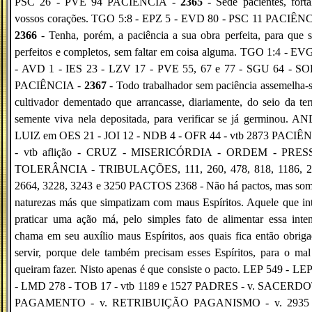
PSC 26 - PVE 94 PACIÊNCIA -
2365
- Sede pacientes, forta
vossos corações. TGO 5:8 - EPZ 5 - EVD 80 - PSC 11 PACIÊNC
2366
- Tenha, porém, a paciência a sua obra perfeita, para que s
perfeitos e completos, sem faltar em coisa alguma. TGO 1:4 - EV
- AVD 1 - IES 23 - LZV 17 - PVE 55, 67 e 77 - SGU 64 - SO
PACIÊNCIA -
2367
- Todo trabalhador sem paciência assemelha-
cultivador dementado que arrancasse, diariamente, do seio da ter
semente viva nela depositada, para verificar se já germinou. 
LUIZ em OES 21 - JOI 12 - NDB 4 - OFR 44 - vtb 2873 PACIÊ
- vtb aflição - CRUZ - MISERICÓRDIA - ORDEM - PRES
TOLERÂNCIA - TRIBULAÇÕES, 111, 260, 478, 818, 1186, 2
2664, 3228, 3243 e 3250 PACTOS 2368 - Não há pactos, mas som
naturezas más que simpatizam com maus Espíritos. Aquele que in
praticar uma ação má, pelo simples fato de alimentar essa inte
chama em seu auxílio maus Espíritos, aos quais fica então obrig
servir, porque dele também precisam esses Espíritos, para o ma
queiram fazer. Nisto apenas é que consiste o pacto. LEP 549 - LE
- LMD 278 - TOB 17 - vtb 1189 e 1527 PADRES - v. SACERD
PAGAMENTO - v. RETRIBUIÇÃO PAGANISMO - v. 2935