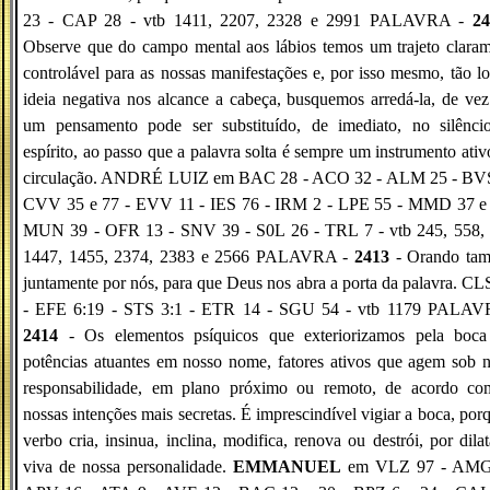
23 - CAP 28 - vtb 1411, 2207, 2328 e 2991 PALAVRA -
24
Observe que do campo mental aos lábios temos um trajeto clara
controlável para as nossas manifestações e, por isso mesmo, tão l
ideia negativa nos alcance a cabeça, busquemos arredá-la, de ve
um pensamento pode ser substituído, de imediato, no silênci
espírito, ao passo que a palavra solta é sempre um instrumento ati
circulação. ANDRÉ LUIZ em BAC 28 - ACO 32 - ALM 25 - BVS
CVV 35 e 77 - EVV 11 - IES 76 - IRM 2 - LPE 55 - MMD 37 e 
MUN 39 - OFR 13 - SNV 39 - S0L 26 - TRL 7 - vtb 245, 558, 
1447, 1455, 2374, 2383 e 2566 PALAVRA -
2413
- Orando ta
juntamente por nós, para que Deus nos abra a porta da palavra. CL
- EFE 6:19 - STS 3:1 - ETR 14 - SGU 54 - vtb 1179 PALAV
2414
- Os elementos psíquicos que exteriorizamos pela boca
potências atuantes em nosso nome, fatores ativos que agem sob 
responsabilidade, em plano próximo ou remoto, de acordo co
nossas intenções mais secretas. É imprescindível vigiar a boca, por
verbo cria, insinua, inclina, modifica, renova ou destrói, por dila
viva de nossa personalidade.
EMMANUEL
em VLZ 97 - AMG