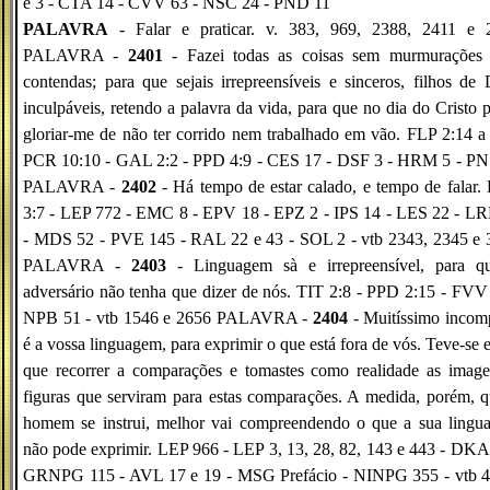
e 3 - CTA 14 - CVV 63 - NSC 24 - PND 11
PALAVRA
- Falar e praticar. v. 383, 969, 2388, 2411 e 
PALAVRA -
2401
- Fazei todas as coisas sem murmurações
contendas; para que sejais irrepreensíveis e sinceros, filhos de
inculpáveis, retendo a palavra da vida, para que no dia do Cristo 
gloriar-me de não ter corrido nem trabalhado em vão. FLP 2:14 a
PCR 10:10 - GAL 2:2 - PPD 4:9 - CES 17 - DSF 3 - HRM 5 - PN
PALAVRA -
2402
- Há tempo de estar calado, e tempo de falar
3:7 - LEP 772 - EMC 8 - EPV 18 - EPZ 2 - IPS 14 - LES 22 - LR
- MDS 52 - PVE 145 - RAL 22 e 43 - SOL 2 - vtb 2343, 2345 e 
PALAVRA -
2403
- Linguagem sà e irrepreensível, para q
adversário não tenha que dizer de nós. TIT 2:8 - PPD 2:15 - FVV
NPB 51 - vtb 1546 e 2656 PALAVRA -
2404
- Muitíssimo incom
é a vossa linguagem, para exprimir o que está fora de vós. Teve-se 
que recorrer a comparações e tomastes como realidade as image
figuras que serviram para estas comparações. A medida, porém, 
homem se instrui, melhor vai compreendendo o que a sua lingu
não pode exprimir. LEP 966 - LEP 3, 13, 28, 82, 143 e 443 - DKA
GRNPG 115 - AVL 17 e 19 - MSG Prefácio - NINPG 355 - vtb 4