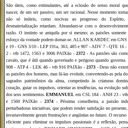
São úteis, como estimulantes, até a eclosão do senso moral qu
nascer, de um ser passivo, um ser racional. Nesse momento torn
não só inúteis, como nocivas ao progresso do Espírito, 
desmaterialização retardam. Abrandam-se com o desenvolviment
razão. O instinto se aniquila por si mesmo; as paixões somente
esforço da vontade podem domar-se. ALLAN KARDEC em GNS 
e 19 - GNS 3/10 - LEP 191a, 363, 485 e 907 - ADV 7 - QTE 16 -
2 - vtb 1472, 1563 e 3006 PAIXão -
2372
- As paixões são com
cavalo, que é útil quando governado e perigoso quando governa
908 - ATP 4 - LEK 46 - vtb 916 PAIXão -
2373
- Deus não exter
as paixões dos homens, mas fá-las evolutir, convertendo-as pela d
sagrados patrimônios da alma, competindo às criaturas domin
coração, guiar os impulsos, orientar as tendências, na evolução su
dos seus sentimentos.
EMMANUEL
em CSL 184 - ANH 23 - vtb
e 1560 PAIXão -
2374
- Péssima conselheira, a paixão ind
perturbadoras iniciativas, que podem render satisfação no presente
invariavelmente geram frustrações e angústias no futuro. O recurso
eficiente para eliminar os impulsos passionais é a reflexão, pen