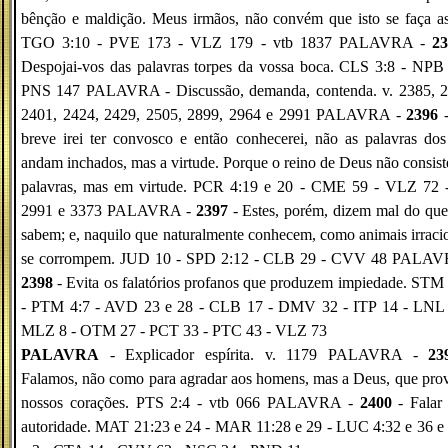
bênção e maldição. Meus irmãos, não convém que isto se faça a
TGO 3:10 - PVE 173 - VLZ 179 - vtb 1837 PALAVRA -
23
Despojai-vos das palavras torpes da vossa boca. CLS 3:8 - NPB
PNS 147 PALAVRA - Discussão, demanda, contenda. v. 2385, 2
2401, 2424, 2429, 2505, 2899, 2964 e 2991 PALAVRA -
2396
-
breve irei ter convosco e então conhecerei, não as palavras do
andam inchados, mas a virtude. Porque o reino de Deus não consis
palavras, mas em virtude. PCR 4:19 e 20 - CME 59 - VLZ 72 -
2991 e 3373 PALAVRA -
2397
- Estes, porém, dizem mal do qu
sabem; e, naquilo que naturalmente conhecem, como animais irraci
se corrompem. JUD 10 - SPD 2:12 - CLB 29 - CVV 48 PALAV
2398
- Evita os falatórios profanos que produzem impiedade. STM
- PTM 4:7 - AVD 23 e 28 - CLB 17 - DMV 32 - ITP 14 - LNL 
MLZ 8 - OTM 27 - PCT 33 - PTC 43 - VLZ 73
PALAVRA
- Explicador espírita. v. 1179 PALAVRA -
23
Falamos, não como para agradar aos homens, mas a Deus, que pro
nossos corações. PTS 2:4 - vtb 066 PALAVRA -
2400
- Falar
autoridade. MAT 21:23 e 24 - MAR 11:28 e 29 - LUC 4:32 e 36 e