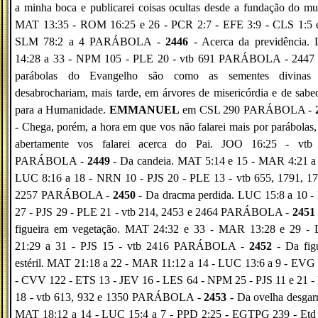
a minha boca e publicarei coisas ocultas desde a fundação do m
MAT 13:35 - ROM 16:25 e 26 - PCR 2:7 - EFE 3:9 - CLS 1:5 e
SLM 78:2 a 4 PARÁBOLA -
2446
- Acerca da previdência.
14:28 a 33 - NPM 105 - PLE 20 - vtb 691 PARÁBOLA - 2447 
parábolas do Evangelho são como as sementes divinas
desabrochariam, mais tarde, em árvores de misericórdia e de sabe
para a Humanidade.
EMMANUEL
em CSL 290 PARÁBOLA -
- Chega, porém, a hora em que vos não falarei mais por parábolas
abertamente vos falarei acerca do Pai. JOO 16:25 - vtb
PARÁBOLA -
2449
- Da candeia. MAT 5:14 e 15 - MAR 4:21 a 
LUC 8:16 a 18 - NRN 10 - PJS 20 - PLE 13 - vtb 655, 1791, 17
2257 PARÁBOLA -
2450
- Da dracma perdida. LUC 15:8 a 10 -
27 - PJS 29 - PLE 21 - vtb 214, 2453 e 2464 PARÁBOLA -
2451
figueira em vegetação. MAT 24:32 e 33 - MAR 13:28 e 29 -
21:29 a 31 - PJS 15 - vtb 2416 PARÁBOLA -
2452
- Da figu
estéril. MAT 21:18 a 22 - MAR 11:12 a 14 - LUC 13:6 a 9 - EVG
- CVV 122 - ETS 13 - JEV 16 - LES 64 - NPM 25 - PJS 11 e 21 -
18 - vtb 613, 932 e 1350 PARÁBOLA -
2453
- Da ovelha desgar
MAT 18:12 a 14 - LUC 15:4 a 7 - PPD 2:25 - EGTPG 239 - Etd 