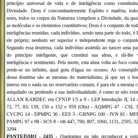
princípio universal de vida e de inteligência como constituin
Divindade. Deus é concomitantemente Espírito e matéria; todo
seres, todos os corpos da Natureza compõem a Divindade, da qua
as moléculas e os elementos constitutivos; Deus é o conjunto de tod
inteligências reunidas; cada indivíduo, sendo uma parte do todo, é
ele próprio; nenhum ser superior e independente rege o conjunto
Segundo essa doutrina, cada indivíduo assimila ao nascer uma pa
do princípio inteligente, que constitui sua alma, e dá-lhe v
inteligência e sentimento. Pela morte, esta alma volta ao foco co
perde-se no infinito, qual gota d'água no oceano. As conseqüê
dessa doutrina são as mesmas do materialismo, já que ser o h
imerso em o nada ou no reservatório comum, é para ele a mesma c
aniquilado ou perdendo a sua individualidade, é como se não exist
ALLAN KARDEC em CFN1P 1/5 a 9 - LEP Introdução II, 14 a
72, 77, 83, 139, 150 a 152 e 959 (Obs) - AQMPG 47 - CSL 3
CVCPG 14 - DPMPG 36 - EES 3 - GRNPG 100 - JVN 81 - MFR
PAMPG 97 e 98 - SCS 8 - vtb 447, 790, 807, 1060, 1131, 2595, 3
3294
PANTEÍSMO - 2435
- Queiramos ou não reconhecer a verd