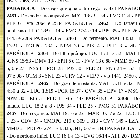
1673, 2065, 2712, 2796 e 3074
PARÁBOLA
- Do cego que guia outro cego. v. 423 PARÁBO
2461
- Do credor incompassivo. MAT 18:23 a 34 - EVG 11/4 - PJ
PLE 6 - vtb 2064 e 2584 PARÁBOLA -
2462
- Do fariseu 
publicano. LUC 18:9 a 14 - EVG 27/4 e 14 - PJS 35 - PLE 26 -
1443 e 2289 PARÁBOLA -
2463
- Do fermento. MAT 13:33 -
13:21 - EGTPG 234 - NPM 30 - PJS 4 - PLE 3 - vtb 
PARÁBOLA -
2464
- Do filho pródigo. LUC 15:11 a 32 - MAT 
-GNS 15/53 - DMV 13 - EPH 5 e 11 - FVV 13 e 88 - MMD 59 -
5, 6 e 27 - NSS 8 - PCT 28 - PJS 30 - PLE 21 - PNS 24 e 157 -
97 e 98 - QTM 3 - SNL 23 - URV 12 - VEP 7 - vtb 1441, 2450 e 
PARÁBOLA -
2465
- Do grão de mostarda. MAT 13:31 e 32 -
4:30 a 32 - LUC 13:19 - PCR 15:37 - CVV 35 - EPV 17 - MSG 
NPM 30 - PJS 3 - PLE 3 - vtb 1447 PARÁBOLA -
2466
- Do 
iníquo. LUC 18:2 a 8 - PJS 34 - PLE 25 - PMG 31 PARÁBO
2467
- Do moço rico. MAT 19:16 a 22 - MAR 10:17 a 22 - LUC 1
a 23 - CDV 34 - CMQPG 219 e 309 a 313 - CVV 149 - LZA 
MMD 2 - PETPG 274 - vtb 335, 341, 667 e 1843 PARÁBOLA -
- Do mordomo infiel. LUC 16:1 a 13 - EVG 16/14 - ATT 20 - DM