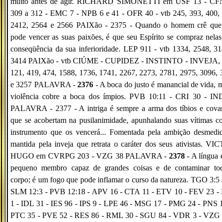
muito antes de agir. RICHARD SIMONETTI em USF 13 - C
309 a 312 - EMC 7 - NPB 6 e 41 - OFR 40 - vtb 245, 393, 400, 
2412, 2564 e 2566 PAIXão - 2375 - Quando o homem crê que
pode vencer as suas paixões, é que seu Espírito se compraz nela
conseqüência da sua inferioridade. LEP 911 - vtb 1334, 2548, 3
3414 PAIXão - vtb CIÚME - CUPIDEZ - INSTINTO - INVEJA, 
121, 419, 474, 1588, 1736, 1741, 2267, 2273, 2781, 2975, 3096,
e 3257 PALAVRA -
2376
- A boca do justo é manancial de vida, 
violência cobre a boca dos ímpios. PVB 10:11 - CRI 30 - IN
PALAVRA - 2377 - A intriga é sempre a arma dos tíbios e covar
que se acobertam na pusilanimidade, apunhalando suas vítimas 
instrumento que os vencerá... Fomentada pela ambição desmedid
mantida pela inveja que retrata o caráter dos seus ativistas. V
HUGO em CVRPG 203 - VZG 38 PALAVRA -
2378
- A língua
pequeno membro capaz de grandes coisas e de contaminar to
corpo; é um fogo que pode inflamar o curso da natureza. TGO 3:5 
SLM 12:3 - PVB 12:18 - APV 16 - CTA 11 - ETV 10 - FEV 23 -
1 - IDL 31 - IES 96 - IPS 9 - LPE 46 - MSG 17 - PMG 24 - PNS 
PTC 35 - PVE 52 - RES 86 - RML 30 - SGU 84 - VDR 3 - VZG 