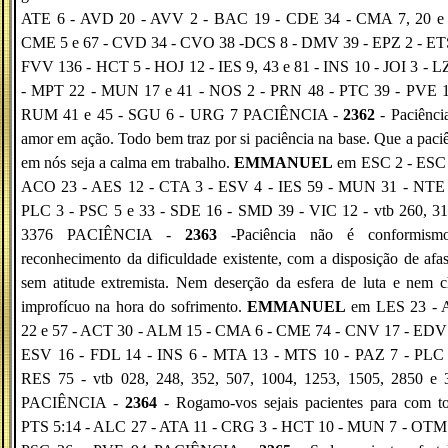
ATE 6 - AVD 20 - AVV 2 - BAC 19 - CDE 34 - CMA 7, 20 e 
CME 5 e 67 - CVD 34 - CVO 38 -DCS 8 - DMV 39 - EPZ 2 - ETS
FVV 136 - HCT 5 - HOJ 12 - IES 9, 43 e 81 - INS 10 - JOI 3 - 
- MPT 22 - MUN 17 e 41 - NOS 2 - PRN 48 - PTC 39 - PVE 1
RUM 41 e 45 - SGU 6 - URG 7 PACIÊNCIA -
2362
- Paciênci
amor em ação. Todo bem traz por si paciência na base. Que a paci
em nós seja a calma em trabalho.
EMMANUEL
em ESC 2 - ESC 
ACO 23 - AES 12 - CTA 3 - ESV 4 - IES 59 - MUN 31 - NTE 
PLC 3 - PSC 5 e 33 - SDE 16 - SMD 39 - VIC 12 - vtb 260, 31
3376 PACIÊNCIA -
2363 -
Paciência não é conformism
reconhecimento da dificuldade existente, com a disposição de afas
sem atitude extremista. Nem deserção da esfera de luta e nem 
improfícuo na hora do sofrimento.
EMMANUEL
em LES 23 -
22 e 57 - ACT 30 - ALM 15 - CMA 6 - CME 74 - CNV 17 - EDV 
ESV 16 - FDL 14 - INS 6 - MTA 13 - MTS 10 - PAZ 7 - PLC 
RES 75 - vtb 028, 248, 352, 507, 1004, 1253, 1505, 2850 e 
PACIÊNCIA -
2364
- Rogamo-vos sejais pacientes para com to
PTS 5:14 - ALC 27 - ATA 11 - CRG 3 - HCT 10 - MUN 7 - OTM 