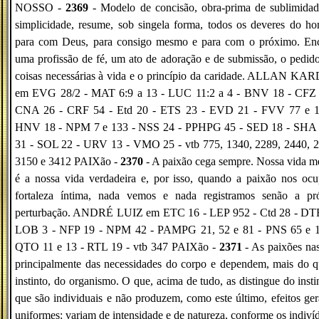
NOSSO -
2369
- Modelo de concisão, obra-prima de sublimidad
simplicidade, resume, sob singela forma, todos os deveres do 
para com Deus, para consigo mesmo e para com o próximo. Enc
uma profissão de fé, um ato de adoração e de submissão, o pedid
coisas necessárias à vida e o princípio da caridade. ALLAN KA
em EVG 28/2 - MAT 6:9 a 13 - LUC 11:2 a 4 - BNV 18 - CFZ 
CNA 26 - CRF 54 - Etd 20 - ETS 23 - EVD 21 - FVV 77 e 1
HNV 18 - NPM 7 e 133 - NSS 24 - PPHPG 45 - SED 18 - SHA 
31 - SOL 22 - URV 13 - VMO 25 - vtb 775, 1340, 2289, 2440, 2
3150 e 3412 PAIXão -
2370
- A paixão cega sempre. Nossa vida m
é a nossa vida verdadeira e, por isso, quando a paixão nos oc
fortaleza íntima, nada vemos e nada registramos senão a pró
perturbação. ANDRÉ LUIZ em ETC 16 - LEP 952 - Ctd 28 - DTE
LOB 3 - NFP 19 - NPM 42 - PAMPG 21, 52 e 81 - PNS 65 e 1
QTO 11 e 13 - RTL 19 - vtb 347 PAIXão -
2371
- As paixões na
principalmente das necessidades do corpo e dependem, mais do 
instinto, do organismo. O que, acima de tudo, as distingue do insti
que são individuais e não produzem, como este último, efeitos ger
uniformes: variam de intensidade e de natureza, conforme os indiví