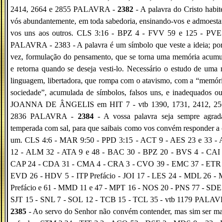
2414, 2664 e 2855 PALAVRA -
2382
- A palavra do Cristo habi
vós abundantemente, em toda sabedoria, ensinando-vos e admoest
vos uns aos outros. CLS 3:16 - BPZ 4 - FVV 59 e 125 - PVE
PALAVRA - 2383 - A palavra é um símbolo que veste a ideia; po
vez, formulação do pensamento, que se torna uma memória acumu
e retorna quando se deseja vesti-lo. Necessário o estudo de uma
linguagem, libertadora, que rompa com o atavismo, com a “memór
sociedade”, acumulada de símbolos, falsos uns, e inadequados ou
JOANNA DE ÂNGELIS em HIT 7 - vtb 1390, 1731, 2412, 25
2836 PALAVRA -
2384
- A vossa palavra seja sempre agradá
temperada com sal, para que saibais como vos convém responder a
um. CLS 4:6 - MAR 9:50 - PPD 3:15 - ACT 9 - AES 23 e 33 -
12 - ALM 32 - ATA 9 e 48 - BAC 30 - BPZ 20 - BVS 4 - CAI 
CAP 24 - CDA 31 - CMA 4 - CRA 3 - CVO 39 - EMC 37 - ETR 
EVD 26 - HDV 5 - ITP Prefácio - JOI 17 - LES 24 - MDL 26 -
Prefácio e 61 - MMD 11 e 47 - MPT 16 - NOS 20 - PNS 77 - SDE 
SJT 15 - SNL 7 - SOL 12 - TCB 15 - TCL 35 - vtb 1179 PALAV
2385
- Ao servo do Senhor não convém contender, mas sim ser m