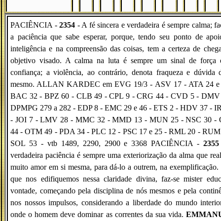
PACIÊNCIA -
2354
- A fé sincera e verdadeira é sempre calma; fa
a paciência que sabe esperar, porque, tendo seu ponto de apoi
inteligência e na compreensão das coisas, tem a certeza de cheg
objetivo visado. A calma na luta é sempre um sinal de força 
confiança; a violência, ao contrário, denota fraqueza e dúvida 
mesmo. ALLAN KARDEC em EVG 19/3 - ASV 17 - ATA 24 e 
BAC 32 - BPZ 60 - CLB 49 - CPL 9 - CRG 44 - CVD 5 - DMV 
DPMPG 279 a 282 - EDP 8 - EMC 29 e 46 - ETS 2 - HDV 37 - I
- JOI 7 - LMV 28 - MMC 32 - MMD 13 - MUN 25 - NSC 30 -
44 - OTM 49 - PDA 34 - PLC 12 - PSC 17 e 25 - RML 20 - RUM 
SOL 53 - vtb 1489, 2290, 2900 e 3368 PACIÊNCIA -
2355
verdadeira paciência é sempre uma exteriorização da alma que rea
muito amor em si mesma, para dá-lo a outrem, na exemplificação.
que nos edifiquemos nessa claridade divina, faz-se mister edu
vontade, começando pela disciplina de nós mesmos e pela contin
nos nossos impulsos, considerando a liberdade do mundo interio
onde o homem deve dominar as correntes da sua vida.
EMMAN