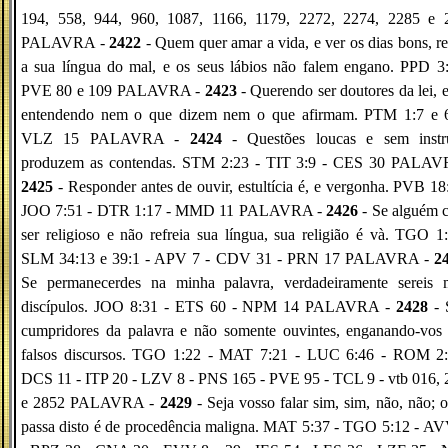
194, 558, 944, 960, 1087, 1166, 1179, 2272, 2274, 2285 e 
PALAVRA -
2422
- Quem quer amar a vida, e ver os dias bons, re
a sua língua do mal, e os seus lábios não falem engano. PPD 3
PVE 80 e 109 PALAVRA -
2423
- Querendo ser doutores da lei, 
entendendo nem o que dizem nem o que afirmam. PTM 1:7 e 6
VLZ 15 PALAVRA -
2424
- Questões loucas e sem instr
produzem as contendas. STM 2:23 - TIT 3:9 - CES 30 PALAV
2425
- Responder antes de ouvir, estultícia é, e vergonha. PVB 18
JOO 7:51 - DTR 1:17 - MMD 11 PALAVRA -
2426
- Se alguém 
ser religioso e não refreia sua língua, sua religião é và. TGO 1
SLM 34:13 e 39:1 - APV 7 - CDV 31 - PRN 17 PALAVRA -
2
Se permanecerdes na minha palavra, verdadeiramente sereis 
discípulos. JOO 8:31 - ETS 60 - NPM 14 PALAVRA -
2428
- 
cumpridores da palavra e não somente ouvintes, enganando-vos
falsos discursos. TGO 1:22 - MAT 7:21 - LUC 6:46 - ROM 2:
DCS 11 - ITP 20 - LZV 8 - PNS 165 - PVE 95 - TCL 9 - vtb 016,
e 2852 PALAVRA -
2429
- Seja vosso falar sim, sim, não, não; 
passa disto é de procedência maligna. MAT 5:37 - TGO 5:12 - A