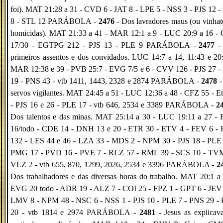
foi). MAT 21:28 a 31 - CVD 6 - JAT 8 - LPE 5 - NSS 3 - PJS 12 
8 - STL 12 PARÁBOLA -
2476
- Dos lavradores maus (ou vinhat
homicidas). MAT 21:33 a 41 - MAR 12:1 a 9 - LUC 20:9 a 16 -
17/30 - EGTPG 212 - PJS 13 - PLE 9 PARÁBOLA -
2477
-
primeiros assentos e dos convidados. LUC 14:7 a 14, 11:43 e 20
MAR 12:38 e 39 - PVB 25:7 - EVG 7/5 e 6 - CVV 126 - PJS 27 -
19 - PNS 43 - vtb 1411, 1443, 2328 e 2874 PARÁBOLA -
2478
-
servos vigilantes. MAT 24:45 a 51 - LUC 12:36 a 48 - CFZ 55 - E
- PJS 16 e 26 - PLE 17 - vtb 646, 2534 e 3389 PARÁBOLA -
2
Dos talentos e das minas. MAT 25:14 a 30 - LUC 19:11 a 27 -
16/todo - CDE 14 - DNH 13 e 20 - ETR 30 - ETV 4 - FEV 6 -
132 - LES 44 e 46 - LZA 33 - MDS 2 - NPM 30 - PJS 18 - PLE 
PMG 17 - PVD 16 - PVE 7 - RLZ 57 - RML 39 - SCS 10 - TVM
VLZ 2 - vtb 655, 870, 1299, 2026, 2534 e 3396 PARÁBOLA -
2
Dos trabalhadores e das diversas horas do trabalho. MAT 20:1 a
EVG 20 todo - ADR 19 - ALZ 7 - COI 25 - FPZ 1 - GPT 6 - JEV 
LMV 8 - NPM 48 - NSC 6 - NSS 1 - PJS 10 - PLE 7 - PNS 29 -
20 - vtb 1814 e 2974 PARÁBOLA -
2481
- Jesus as explicav