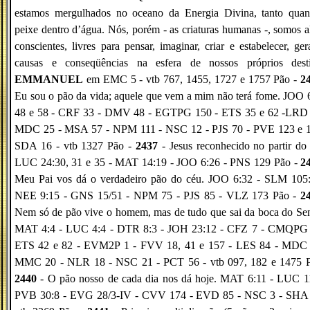
estamos mergulhados no oceano da Energia Divina, tanto quan
peixe dentro d’água. Nós, porém - as criaturas humanas -, somos 
conscientes, livres para pensar, imaginar, criar e estabelecer, ge
causas e conseqüências na esfera de nossos próprios desti
EMMANUEL
em EMC 5 - vtb 767, 1455, 1727 e 1757 Pão -
2
Eu sou o pão da vida; aquele que vem a mim não terá fome. JOO 
48 e 58 - CRF 33 - DMV 48 - EGTPG 150 - ETS 35 e 62 -LRD 
MDC 25 - MSA 57 - NPM 111 - NSC 12 - PJS 70 - PVE 123 e 1
SDA 16 - vtb 1327 Pão -
2437
- Jesus reconhecido no partir do
LUC 24:30, 31 e 35 - MAT 14:19 - JOO 6:26 - PNS 129 Pão -
2
Meu Pai vos dá o verdadeiro pão do céu. JOO 6:32 - SLM 105:
NEE 9:15 - GNS 15/51 - NPM 75 - PJS 85 - VLZ 173 Pão -
2
Nem só de pão vive o homem, mas de tudo que sai da boca do Se
MAT 4:4 - LUC 4:4 - DTR 8:3 - JOH 23:12 - CFZ 7 - CMQPG 
ETS 42 e 82 - EVM2P 1 - FVV 18, 41 e 157 - LES 84 - MDC 
MMC 20 - NLR 18 - NSC 21 - PCT 56 - vtb 097, 182 e 1475 P
2440
- O pão nosso de cada dia nos dá hoje. MAT 6:11 - LUC 11
PVB 30:8 - EVG 28/3-IV - CVV 174 - EVD 85 - NSC 3 - SHA 