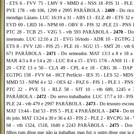
- ETS 6 - FVV 75 - LMV 9 - MMD 4 - NSS 18 -PJS 31 - PLE 
PVE 178 - vtb 106, 1299 e 2995 PARÁBOLA -
2469
- Do rico
mendigo Lázaro. LUC 16:19 a 31 - ABS 13 - ELZ 49 - ETS 32 e 
EVD 69 - LRD 16 - NPM 69 - OBV 8 - PJS 32 -PLE 23 - PNS 1
PTC 28 - TCB 25 - VZG 5 - vtb 593 PARÁBOLA -
2470
- Do 
insensato. LUC 12:16 a 21 - EVG 16/todo - ADR 10 - EGTPG 2
ETS 8 - FVV 120 - PJS 25 - PLE 16 - SGU 15 - SMT 20 - vtb 6
671 PARÁBOLA -
2471
- Do semeador. MAT 13:3 a 8 e 18 a 
MAR 4:3 a 8 e 14 a 20 - LUC 8:4 a 15 - EVG 17/6 - ANH 11 -
20 - CFZ 13 e 50 - CLA 49 - CPL 4 e 18 - CRG 36 - DAP 
EGTPG 158 - FVV 64 - HCT Prefácio - IES 35 - LES 52 - MDS 
MMD 53 - NPM 4 e 32 - OES 42 - PAZ 6 - PJS 1 - PLE 1 - PNS 
PTC 22 - PVE 51 - RLZ 58 - SJT 10 - vtb 689, 1245 e 
PARÁBOLA -
2472
- Do servo trabalhador. LUC 17:7 a 10 - PJS
PLE 24 - vtb 479 e 2997 PARÁBOLA -
2473
- Do tesouro escon
MAT 13:44 - Etd 53 - PJS 5 - PLE 4 PARÁBOLA -
2474
- Do tr
do joio. MAT 13:24 a 30 e 36 a 43 - PJS 2 - PLE 2 - RVCPG 34 
68 - vtb 1324, 1518, 1640 e 2243 PARÁBOLA -
2475
- Dos 
filhos (um disse que não ia trabalhar, mas foi; o outro disse que ia 