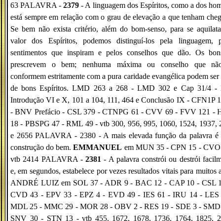
63 PALAVRA -
2379
- A linguagem dos Espíritos, como a dos ho
está sempre em relação com o grau de elevação a que tenham che
Se bem não exista critério, além do bom-senso, para se aquilat
valor dos Espíritos, podemos distinguí-los pela linguagem, p
sentimentos que inspiram e pelos conselhos que dão. Os bon
prescrevem o bem; nenhuma máxima ou conselho que nã
conformem estritamente com a pura caridade evangélica podem ser
de bons Espíritos. LMD 263 a 268 - LMD 302 e Cap 31/4 -
Introdução VI e X, 101 a 104, 111, 464 e Conclusão IX - CFN1P 
- BNV Prefácio - CSL 379 - CTNPG 61 - CVV 69 - FVV 121 -
18 - PBSPG 47 - RML 49 - vtb 300, 956, 995, 1060, 1524, 1937,
e 2656 PALAVRA - 2380 - A mais elevada função da palavra é 
construção do bem.
EMMANUEL
em MUN 35 - CPN 15 - CVO 
vtb 2414 PALAVRA -
2381
- A palavra constrói ou destrói facil
e, em segundos, estabelece por vezes resultados vitais para muitos 
ANDRÉ LUIZ em SOL 37 - ADR 9 - BAC 12 - CAP 10 - CSL 1
CVD 43 - EPV 33 - EPZ 4 - EVD 49 - IES 61 - IRU 14 - LES 
MDL 25 - MMC 29 - MOR 28 - OBV 2 - RES 19 - SDE 3 - SMD 
SNV 30 - STN 13 - vtb 455, 1672, 1678, 1736, 1764, 1825, 2